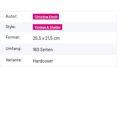
Autor:
Produkteigenschaft
Wert
Christina Strutt
Style:
Vintage & Shabby
Format:
25,5 x 21,5 cm
Umfang:
160 Seiten
Variante:
Hardcover