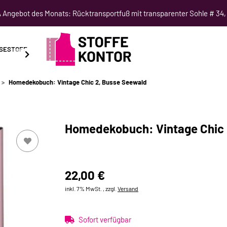
Angebot des Monats: Rücktransportfuß mit transparenter Sohle # 34,
SESTOFF
SCHNITTMUSTER
NÄHKURSE
SALE
Homedekobuch: Vintage Chic 2, Busse Seewald
Homedekobuch: Vintage Chic 
22,00 €
inkl. 7% MwSt. , zzgl.
Versand
Sofort verfügbar