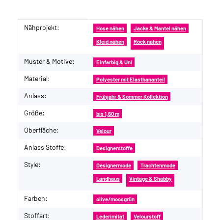
Nähprojekt:
Produkteigenschaft
Wert
Hose nähen
Jacke & Mantel nähen
Kleid nähen
Rock nähen
Muster & Motive:
Einfarbig & Uni
Material:
Polyester mit Elasthananteil
Anlass:
Frühjahr & Sommer Kollektion
Größe:
bis 1,60 m
Oberfläche:
Velour
Anlass Stoffe:
Designerstoffe
Style:
Designermode
Trachtenmode
Landhaus
Vintage & Shabby
Farben:
olive/moosgrün
Stoffart:
Lederimitat
Velourstoff