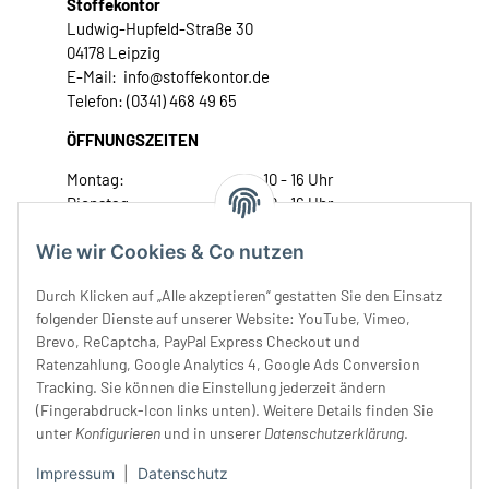
Stoffekontor
Ludwig-Hupfeld-Straße 30
04178 Leipzig
E-Mail: info@stoffekontor.de
Telefon: (0341) 468 49 65
ÖFFNUNGSZEITEN
Montag:
10 - 16 Uhr
Dienstag:
10 - 16 Uhr
Mittwoch:
10 - 18 Uhr
Wie wir Cookies & Co nutzen
Donnerstag:
10 - 18 Uhr
Freitag:
10 - 18 Uhr
Durch Klicken auf „Alle akzeptieren“ gestatten Sie den Einsatz
Samstag:
10 - 14 Uhr
folgender Dienste auf unserer Website: YouTube, Vimeo,
Unser Service
Brevo, ReCaptcha, PayPal Express Checkout und
Ratenzahlung, Google Analytics 4, Google Ads Conversion
Tracking. Sie können die Einstellung jederzeit ändern
Rechtliches
(Fingerabdruck-Icon links unten). Weitere Details finden Sie
unter
Konfigurieren
und in unserer
Datenschutzerklärung
.
Impressum
|
Datenschutz