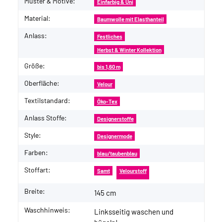
Muster & Motive:
Einfarbig & Uni
Material:
Baumwolle mit Elasthanteil
Anlass:
Festliches
Herbst & Winter Kollektion
Größe:
bis 1,60 m
Oberfläche:
Velour
Textilstandard:
Öko-Tex
Anlass Stoffe:
Designerstoffe
Style:
Designermode
Farben:
blau/taubenblau
Stoffart:
Samt
Velourstoff
Breite:
145 cm
Waschhinweis:
Linksseitig waschen und