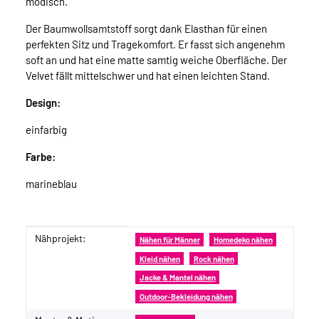
modisch.
Der Baumwollsamtstoff sorgt dank Elasthan für einen
perfekten Sitz und Tragekomfort. Er fasst sich angenehm
soft an und hat eine matte samtig weiche Oberfläche. Der
Velvet fällt mittelschwer und hat einen leichten Stand.
Design:
einfarbig
Farbe:
marineblau
Nähprojekt:
Produkteigenschaft
Wert
Nähen für Männer
Homedeko nähen
Kleid nähen
Rock nähen
Jacke & Mantel nähen
Outdoor-Bekleidung nähen