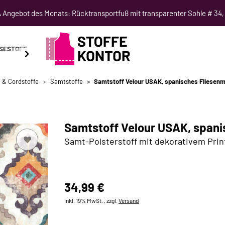
Angebot des Monats: Rücktransportfuß mit transparenter Sohle # 34,
SESTOFF
SCHNITTMUSTER
NÄHKURSE
SALE
 & Cordstoffe
Samtstoffe
Samtstoff Velour USAK, spanisches Fliesen
Samtstoff Velour USAK, spani
Samt-Polsterstoff mit dekorativem Prin
34,99 €
inkl. 19% MwSt. , zzgl.
Versand