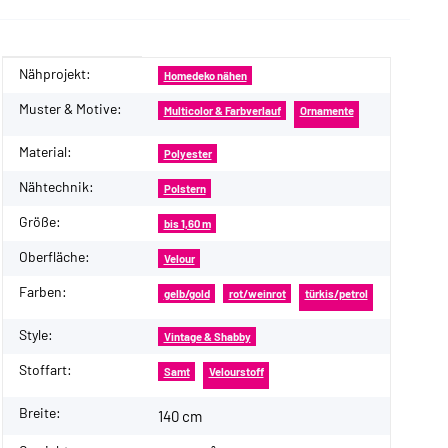
Nähprojekt:
Produkteigenschaft
Wert
Homedeko nähen
Muster & Motive:
Multicolor & Farbverlauf
Ornamente
Material:
Polyester
Nähtechnik:
Polstern
Größe:
bis 1,60 m
Oberfläche:
Velour
Farben:
gelb/gold
rot/weinrot
türkis/petrol
Style:
Vintage & Shabby
Stoffart:
Samt
Velourstoff
Breite:
140 cm