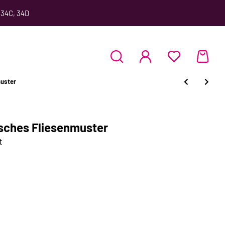
 34C, 34D
muster
sches Fliesenmuster
t