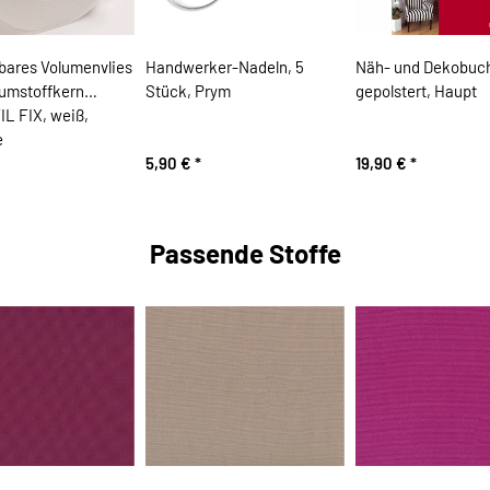
bares Volumenvlies
Handwerker-Nadeln, 5
Näh- und Dekobuch
umstoffkern
Stück, Prym
gepolstert, Haupt
L FIX, weiß,
e
5,90 €
*
19,90 €
*
Passende Stoffe