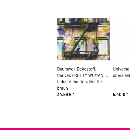
Baumwoll-Dekostoff,
Universa
Canvas PRETTY WOMAN,
überzieh
Industriebauten, limette-
braun
34,99 €
*
5,40 €
*