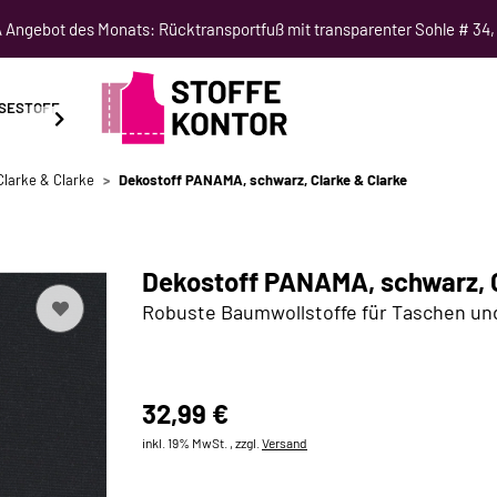
Angebot des Monats: Rücktransportfuß mit transparenter Sohle # 34,
SESTOFF
SCHNITTMUSTER
NÄHKURSE
SALE
Clarke & Clarke
Dekostoff PANAMA, schwarz, Clarke & Clarke
Dekostoff PANAMA, schwarz, C
Robuste Baumwollstoffe für Taschen u
32,99 €
inkl. 19% MwSt. , zzgl.
Versand