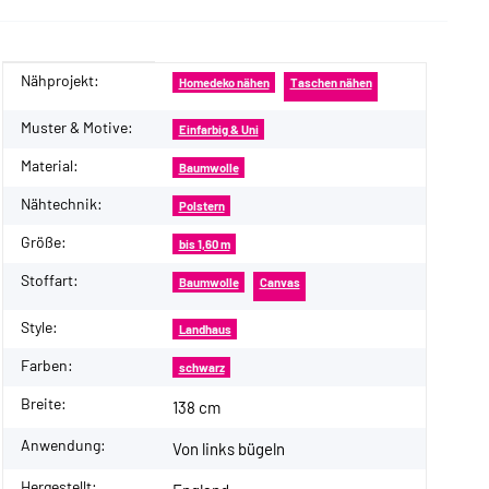
Nähprojekt:
Produkteigenschaft
Wert
Homedeko nähen
Taschen nähen
Muster & Motive:
Einfarbig & Uni
Material:
Baumwolle
Nähtechnik:
Polstern
Größe:
bis 1,60 m
Stoffart:
Baumwolle
Canvas
Style:
Landhaus
Farben:
schwarz
Breite:
138 cm
Anwendung:
Von links bügeln
Hergestellt: