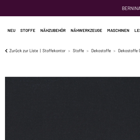
BERNINA 
NEU
STOFFE
NÄHZUBEHÖR
NÄHWERKZEUGE
MASCHINEN
LE
Zurück zur Liste
Stoffekontor
Stoffe
Dekostoffe
Dekostoffe 