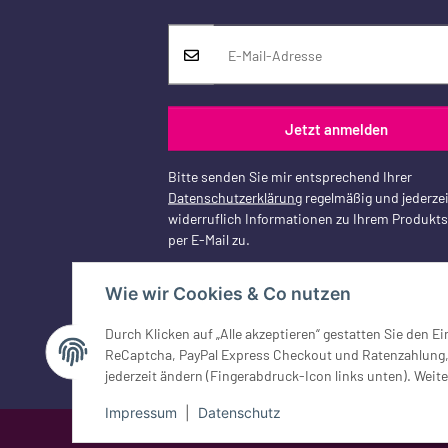
Jetzt anmelden
Bitte senden Sie mir entsprechend Ihrer
Datenschutzerklärung
regelmäßig und jederzei
widerruflich Informationen zu Ihrem Produkt
per E-Mail zu.
Wie wir Cookies & Co nutzen
Durch Klicken auf „Alle akzeptieren“ gestatten Sie den 
Vertrag widerrufen
ReCaptcha, PayPal Express Checkout und Ratenzahlung, G
jederzeit ändern (Fingerabdruck-Icon links unten). Weite
Impressum
|
Datenschutz
Google Analytics deaktivieren
Status: Opt-Out-Cookie ist nicht ge