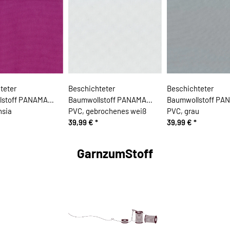
teter
Beschichteter
Beschichteter
lstoff PANAMA
Baumwollstoff PANAMA
Baumwollstoff PA
hsia
PVC, gebrochenes weiß
PVC, grau
39,99 €
*
39,99 €
*
GarnzumStoff