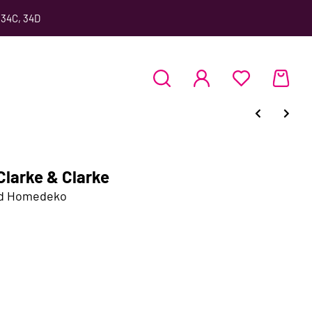
 34C, 34D
larke & Clarke
nd Homedeko