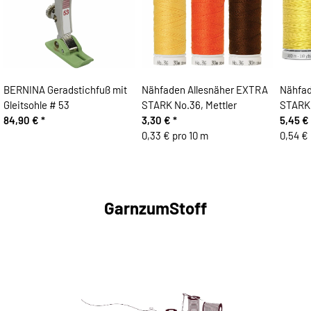
BERNINA Geradstichfuß mit
Nähfaden Allesnäher EXTRA
Nähfad
Gleitsohle # 53
STARK No.36, Mettler
STARK,
84,90 €
*
3,30 €
*
5,45 €
0,33 € pro 10 m
0,54 € 
GarnzumStoff