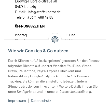
Ludwig-Hupfeld-Straße 30
04178 Leipzig
E-Mail: info@stoffekontor.de
Telefon: (0341) 468 49 65
ÖFFNUNGSZEITEN
Montag:
10 - 16 Uhr
Dienstag:
10 - 16 Uhr
Mittwoch:
10 - 18 Uhr
Wie wir Cookies & Co nutzen
Donnerstag:
10 - 18 Uhr
Freitag:
10 - 18 Uhr
Durch Klicken auf „Alle akzeptieren“ gestatten Sie den Einsatz
Samstag:
10 - 14 Uhr
folgender Dienste auf unserer Website: YouTube, Vimeo,
Brevo, ReCaptcha, PayPal Express Checkout und
Unser Service
Ratenzahlung, Google Analytics 4, Google Ads Conversion
Tracking. Sie können die Einstellung jederzeit ändern
Rechtliches
(Fingerabdruck-Icon links unten). Weitere Details finden Sie
unter
Konfigurieren
und in unserer
Datenschutzerklärung
.
Impressum
|
Datenschutz