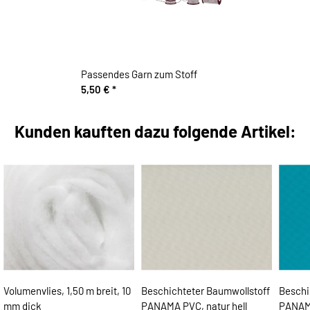
Passendes Garn zum Stoff
5,50 €
*
Kunden kauften dazu folgende Artikel:
Volumenvlies, 1,50 m breit, 10
Beschichteter Baumwollstoff
Beschi
mm dick
PANAMA PVC, natur hell
PANAMA