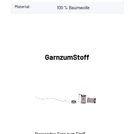
Material:
100 % Baumwolle
GarnzumStoff
Passendes Garn zum Stoff