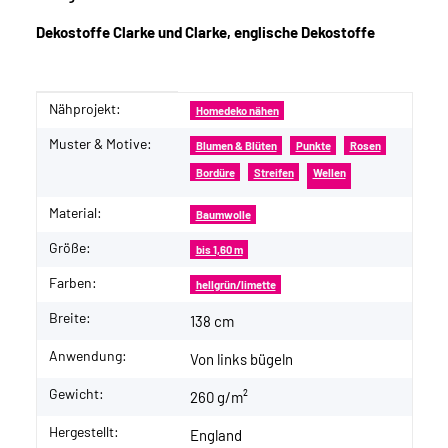
Dekostoffe Clarke und Clarke, englische Dekostoffe
Nähprojekt:
Produkteigenschaft
Wert
Homedeko nähen
Muster & Motive:
Blumen & Blüten
Punkte
Rosen
Bordüre
Streifen
Wellen
Material:
Baumwolle
Größe:
bis 1,60 m
Farben:
hellgrün/limette
Breite:
138 cm
Anwendung:
Von links bügeln
Gewicht:
260 g/m²
Hergestellt:
England