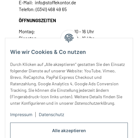
E-Mail: info@stoffekontor.de
Telefon: (0341) 468 49 65
ÖFFNUNGSZEITEN
Montag:
10 - 16 Uhr
Dienstag:
10 - 16 Uhr
Mittwoch:
10 - 18 Uhr
Wie wir Cookies & Co nutzen
Donnerstag:
10 - 18 Uhr
Freitag:
10 - 18 Uhr
Durch Klicken auf „Alle akzeptieren“ gestatten Sie den Einsatz
Samstag:
10 - 14 Uhr
folgender Dienste auf unserer Website: YouTube, Vimeo,
Unser Service
Brevo, ReCaptcha, PayPal Express Checkout und
Ratenzahlung, Google Analytics 4, Google Ads Conversion
Tracking. Sie können die Einstellung jederzeit ändern
Rechtliches
(Fingerabdruck-Icon links unten). Weitere Details finden Sie
unter
Konfigurieren
und in unserer
Datenschutzerklärung
.
Impressum
|
Datenschutz
Alle akzeptieren