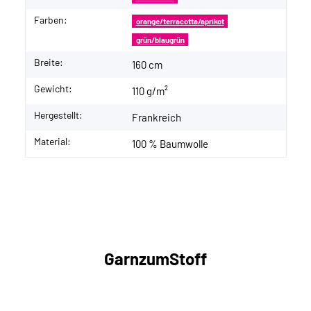
Farben:
orange/terracotta/aprikot
grün/blaugrün
Breite:
160 cm
Gewicht:
110 g/m²
Hergestellt:
Frankreich
Material:
100 % Baumwolle
GarnzumStoff