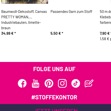
Baumwoll-Dekostoff, Canvas
Passendes Garn zum Stoff
50 m d
PRETTY WOMAN,
Klebeb
Industriebauten, limette-
farben
braun
34,99 €
*
5,50 €
*
7,90 €
1,58 € 
FOLGE UNS AUF
#STOFFEKONTOR