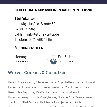
STOFFE UND NÄHMASCHINEN KAUFEN IN LEIPZIG
Stoffekontor
Ludwig-Hupfeld-Straße 30
04178 Leipzig
E-Mail: info@stoffekontor.de
Telefon: (0341) 468 49 65
ÖFFNUNGSZEITEN
Montag:
10 - 16 Uhr
Dienstag:
10 - 16 Uhr
Mittwoch:
10 - 18 Uhr
Wie wir Cookies & Co nutzen
Donnerstag:
10 - 18 Uhr
Freitag:
10 - 18 Uhr
Durch Klicken auf „Alle akzeptieren“ gestatten Sie den Einsatz
Samstag:
10 - 14 Uhr
folgender Dienste auf unserer Website: YouTube, Vimeo,
Unser Service
Brevo, ReCaptcha, PayPal Express Checkout und
Ratenzahlung, Google Analytics 4, Google Ads Conversion
Tracking. Sie können die Einstellung jederzeit ändern
Rechtliches