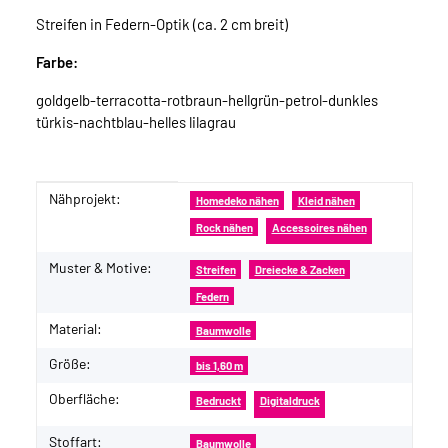
Streifen in Federn-Optik (ca. 2 cm breit)
Farbe:
goldgelb-terracotta-rotbraun-hellgrün-petrol-dunkles
türkis-nachtblau-helles lilagrau
Nähprojekt:
Produkteigenschaft
Wert
Homedeko nähen
Kleid nähen
Rock nähen
Accessoires nähen
Muster & Motive:
Streifen
Dreiecke & Zacken
Federn
Material:
Baumwolle
Größe:
bis 1,60 m
Oberfläche:
Bedruckt
Digitaldruck
Stoffart:
Baumwolle