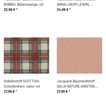
BOBBIO, Blütenzweige, rot
ANNA LINUM LENON,
32,99 €
*
steingrau
24,99 €
*
Gobelinstoff SCOTTISH,
Jacquard-Baumwollstoff
Schottenkaro, natur-rot
GALIA NATURE ANISTON,
27,99 €
*
Fischgrat, terracotta
27,99 €
*