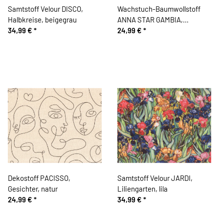
Samtstoff Velour DISCO,
Wachstuch-Baumwollstoff
Halbkreise, beigegrau
ANNA STAR GAMBIA,
34,99 €
*
Zackenmuster, schwarz
24,99 €
*
Dekostoff PACISSO,
Samtstoff Velour JARDI,
Gesichter, natur
Liliengarten, lila
24,99 €
*
34,99 €
*