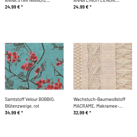
Ikatmuster, grau
24,99 €
*
schwarz
24,99 €
*
Samtstoff Velour BOBBIO,
Wachstuch-Baumwollstoff
Blütenzweige, rot
MACRAME, Makramee-
34,99 €
*
Muster
32,99 €
*