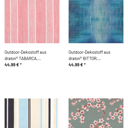
Outdoor-Dekostoff aus
Outdoor-Dekostoff aus
dralon® TABARCA,
dralon® BITTOR,
teflonbeschichtet, Streifen,
44,99 €
*
teflonbeschichtet, Karo-
44,99 €
*
2,80 m breit, hellrot
Raster, 2,80 m breit,
türkisblau