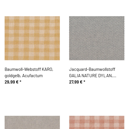
Baumwoll-Webstoff KARO,
Jacquard-Baumwollstoff
goldgelb, Acufactum
GALIA NATURE DYLAN,
29,99 €
*
Rauten, grau
27,99 €
*