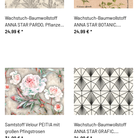
Wachstuch-Baumwollstoff
Wachstuch-Baumwollstoff
ANNA STAR PARDO, Pflanzen,
ANNA STAR BOTANIC,
natur-grau
24,99 €
*
Kräuter, beige
24,99 €
*
Samtstoff Velour PEITIA mit
Wachstuch-Baumwollstoff
großen Pfingstrosen
ANNA STAR GRAFIC,
34,99 €
*
Strahlenrauten, weiß
24,99 €
*