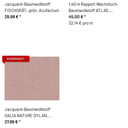
Jacquard-Baumwollstoff
1,40 m Rapport Wachstuch-
FISCHGRÄT, grün, Acufactum
Baumwollstoff ATLAS,
29,99 €
*
Weltkarte, himmelblau
45,00 €
*
32,14 € pro m
AUSVERKAUFT
Jacquard-Baumwollstoff
GALIA NATURE DYLAN,
Rauten, altrosa
27,99 €
*