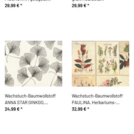
Acufactum
29,99 €
*
29,99 €
*
Wachstuch-Baumwollstoff
Wachstuch-Baumwollstoff
ANNA STAR GINKGO,
PAULINA, Herbariums-
Gingkoblätter, weiß-schwarz
24,99 €
*
Pflanzen
32,99 €
*