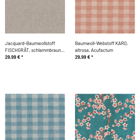
Jacquard-Baumwollstoff
Baumwoll-Webstoff KARO,
FISCHGRÄT, schlammbraun,
altrosa, Acufactum
Acufactum
29,99 €
*
29,99 €
*