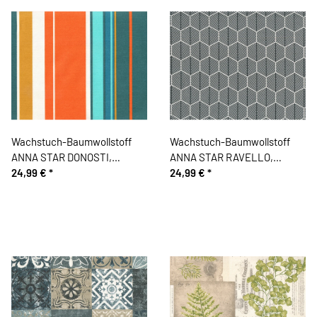
Wachstuch-Baumwollstoff
Wachstuch-Baumwollstoff
ANNA STAR DONOSTI,
ANNA STAR RAVELLO,
Streifen, orange-petrol
24,99 €
*
Waben, schwarz-weiß
24,99 €
*