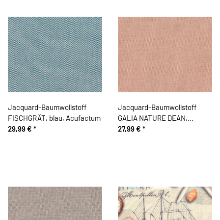
Jacquard-Baumwollstoff
Jacquard-Baumwollstoff
FISCHGRÄT, blau, Acufactum
GALIA NATURE DEAN,
29,99 €
*
terracotta
27,99 €
*