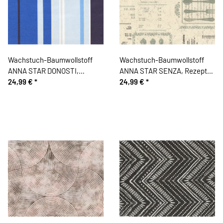
Wachstuch-Baumwollstoff
Wachstuch-Baumwollstoff
ANNA STAR DONOSTI,
ANNA STAR SENZA, Rezepte,
Streifen, blau-hellblau
24,99 €
*
natur
24,99 €
*