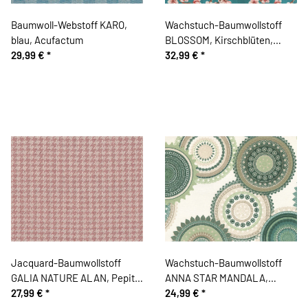
Baumwoll-Webstoff KARO,
Wachstuch-Baumwollstoff
blau, Acufactum
BLOSSOM, Kirschblüten,
29,99 €
*
petrol
32,99 €
*
Jacquard-Baumwollstoff
Wachstuch-Baumwollstoff
GALIA NATURE ALAN, Pepita,
ANNA STAR MANDALA,
altrosa
27,99 €
*
Ornamentkreise, petrol
24,99 €
*