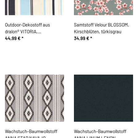
Outdoor-Dekostoff aus
Samtstoff Velour BLOSSOM,
dralon® VITORIA,
Kirschblüten, türkisgrau
teflonbeschichtet,
44,99 €
*
34,99 €
*
Blockstreifen, 2,80 m breit,
blau
Wachstuch-Baumwollstoff
Wachstuch-Baumwollstoff
ANNA STAR NAVAJO,
ANNA LINUM LENON,