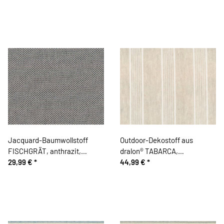
Jacquard-Baumwollstoff
Outdoor-Dekostoff aus
FISCHGRÄT, anthrazit,
dralon® TABARCA,
Acufactum
29,99 €
*
teflonbeschichtet, Streifen,
44,99 €
*
2,80 m breit, natur hell