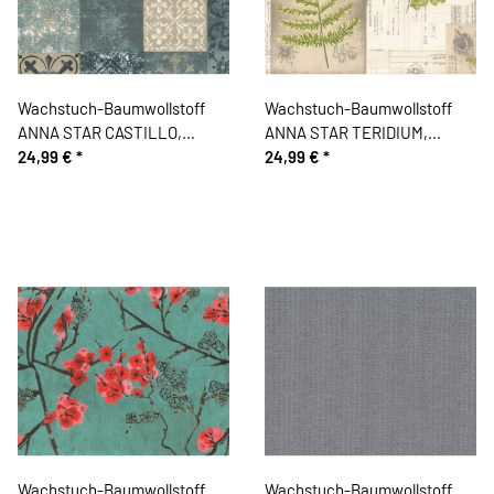
Wachstuch-Baumwollstoff
Wachstuch-Baumwollstoff
ANNA STAR CASTILLO,
ANNA STAR TERIDIUM,
Fliesen, taubenblau
24,99 €
*
Botanik, natur
24,99 €
*
Wachstuch-Baumwollstoff
Wachstuch-Baumwollstoff