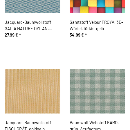
Jacquard-Baumwollstoff
Samtstoff Velour TROYA, 3D-
GALIA NATURE DYLAN,
Würfel, türkis-gelb
Rauten, blau
27,99 €
*
34,99 €
*
Jacquard-Baumwollstoff
Baumwoll-Webstoff KARO,
FISCHGRÄT, goldgelb,
grün, Acufactum