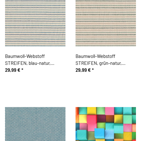
Baumwoll-Webstoff
Baumwoll-Webstoff
STREIFEN, blau-natur,
STREIFEN, grün-natur,
Acufactum
29,99 €
*
Acufactum
29,99 €
*