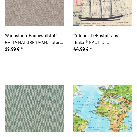
Wachstuch-Baumwollstoff
Outdoor-Dekostoff aus
GALIA NATURE DEAN, natur
dralon® NAUTIC,
dunkel
29,99 €
*
teflonbeschichtet, Schiffe &
44,99 €
*
Karten, 2,80 m breit