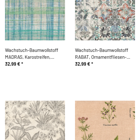
Wachstuch-Baumwollstoff
Wachstuch-Baumwollstoff
MADRAS, Karostreifen,
RABAT, Ornamentfliesen-
mintgrün
32,99 €
*
Muster
32,99 €
*