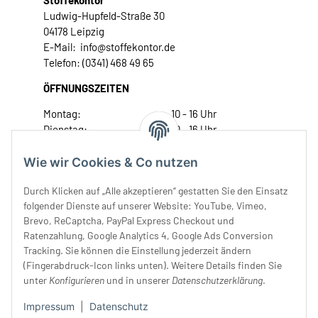
Stoffekontor
Ludwig-Hupfeld-Straße 30
04178 Leipzig
E-Mail: info@stoffekontor.de
Telefon: (0341) 468 49 65
ÖFFNUNGSZEITEN
Montag:
10 - 16 Uhr
Dienstag:
10 - 16 Uhr
Mittwoch:
10 - 18 Uhr
Donnerstag:
10 - 18 Uhr
Wie wir Cookies & Co nutzen
Freitag:
10 - 18 Uhr
Durch Klicken auf „Alle akzeptieren“ gestatten Sie den Einsatz
Samstag:
10 - 14 Uhr
folgender Dienste auf unserer Website: YouTube, Vimeo,
Unser Service
Brevo, ReCaptcha, PayPal Express Checkout und
Ratenzahlung, Google Analytics 4, Google Ads Conversion
Tracking. Sie können die Einstellung jederzeit ändern
Rechtliches
(Fingerabdruck-Icon links unten). Weitere Details finden Sie
unter
Konfigurieren
und in unserer
Datenschutzerklärung
.
Impressum
|
Datenschutz