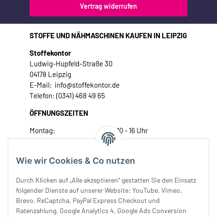
Vertrag widerrufen
STOFFE UND NÄHMASCHINEN KAUFEN IN LEIPZIG
Stoffekontor
Ludwig-Hupfeld-Straße 30
04178 Leipzig
E-Mail: info@stoffekontor.de
Telefon: (0341) 468 49 65
ÖFFNUNGSZEITEN
Montag:
10 - 16 Uhr
Dienstag:
10 - 16 Uhr
Mittwoch:
10 - 18 Uhr
Wie wir Cookies & Co nutzen
Donnerstag:
10 - 18 Uhr
Freitag:
10 - 18 Uhr
Durch Klicken auf „Alle akzeptieren“ gestatten Sie den Einsatz
Samstag:
10 - 14 Uhr
folgender Dienste auf unserer Website: YouTube, Vimeo,
Brevo, ReCaptcha, PayPal Express Checkout und
Unser Service
Ratenzahlung, Google Analytics 4, Google Ads Conversion