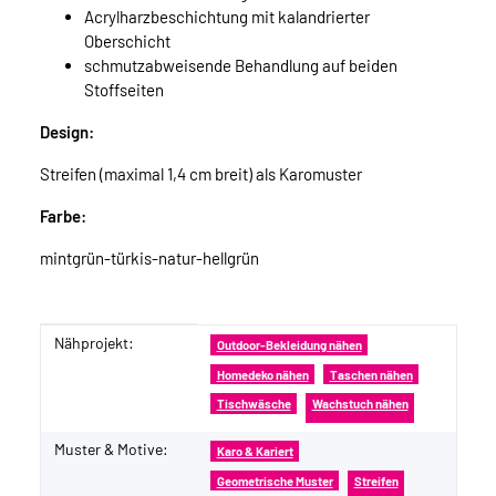
Acrylharzbeschichtung mit kalandrierter
Oberschicht
schmutzabweisende Behandlung auf beiden
Stoffseiten
Design:
Streifen (maximal 1,4 cm breit) als Karomuster
Farbe:
mintgrün-türkis-natur-hellgrün
Nähprojekt:
Produkteigenschaft
Wert
Outdoor-Bekleidung nähen
Homedeko nähen
Taschen nähen
Tischwäsche
Wachstuch nähen
Muster & Motive:
Karo & Kariert
Geometrische Muster
Streifen