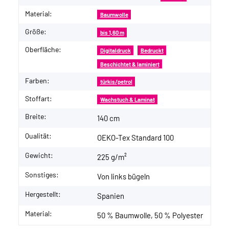
Material:
Baumwolle
Größe:
bis 1,60 m
Oberfläche:
Digitaldruck
Bedruckt
Beschichtet & laminiert
Farben:
türkis/petrol
Stoffart:
Wachstuch & Laminat
Breite:
140 cm
Qualität:
OEKO-Tex Standard 100
Gewicht:
225 g/m²
Sonstiges:
Von links bügeln
Hergestellt:
Spanien
Material:
50 % Baumwolle, 50 % Polyester