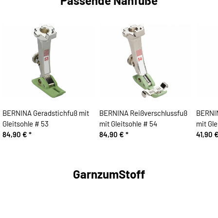
Passende Nähfüße
BERNINA Geradstichfuß mit
BERNINA Reißverschlussfuß
BERNI
Gleitsohle # 53
mit Gleitsohle # 54
mit Gle
84,90 €
*
84,90 €
*
41,90 
GarnzumStoff