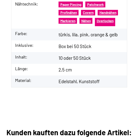
Nähtechnik:
Paper Piecing
Patchwork
Profinähen
Covern
Handnähen
Markieren
Nähen
Overlocken
Farbe:
türkis, lila, pink, orange & gelb
Inklusive:
Box bei 50 Stück
Inhalt:
10 oder 50 Stück
Länge:
2,5 cm
Material:
Edelstahl, Kunststoff
Kunden kauften dazu folgende Artikel: