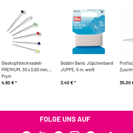
Glaskopfstecknadeln
Bobbin Band, Jüpchenband
Profis
PREMIUM, 30 x 0,60 mm,
JUPPE, 5 m, weiß
Zuschn
Prym
4,90 €
*
3,40 €
*
35,00
FOLGE UNS AUF