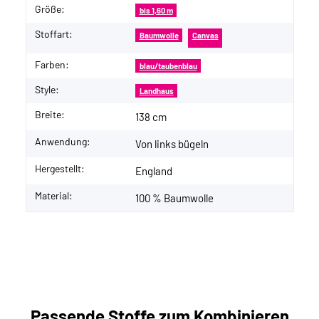
Größe:
bis 1,60 m
Stoffart:
Baumwolle
Canvas
Farben:
blau/taubenblau
Style:
Landhaus
Breite:
138 cm
Anwendung:
Von links bügeln
Hergestellt:
England
Material:
100 % Baumwolle
Passende Stoffe zum Kombinieren