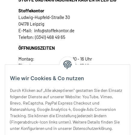
Stoffekontor
Ludwig-Hupfeld-Straße 30
04178 Leipzig
E-Mail: info@stoffekontor.de
Telefon: (0341) 468 49 65
ÖFFNUNGSZEITEN
Montag:
10 - 16 Uhr
Dienstag:
10 - 16 Uhr
Mittwoch:
10 - 18 Uhr
Wie wir Cookies & Co nutzen
Donnerstag:
10 - 18 Uhr
Freitag:
10 - 18 Uhr
Durch Klicken auf „Alle akzeptieren“ gestatten Sie den Einsatz
Samstag:
10 - 14 Uhr
folgender Dienste auf unserer Website: YouTube, Vimeo,
Brevo, ReCaptcha, PayPal Express Checkout und
Unser Service
Ratenzahlung, Google Analytics 4, Google Ads Conversion
Tracking. Sie können die Einstellung jederzeit ändern
Rechtliches
(Fingerabdruck-Icon links unten). Weitere Details finden Sie
unter
Konfigurieren
und in unserer
Datenschutzerklärung
.