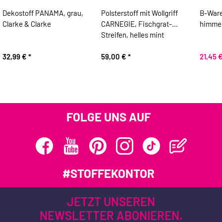
Dekostoff PANAMA, grau,
Polsterstoff mit Wollgriff
B-Ware
Clarke & Clarke
CARNEGIE, Fischgrat-
himmel
Streifen, helles mint
32,99 €
*
59,00 €
*
21,45 
FOLGE UNS AUF
#STOFFEKONTOR
JETZT UNSEREN
NEWSLETTER ABONIEREN.