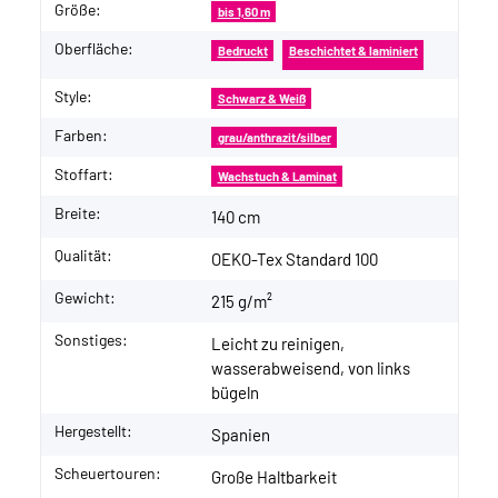
Größe:
bis 1,60 m
Oberfläche:
Bedruckt
Beschichtet & laminiert
Style:
Schwarz & Weiß
Farben:
grau/anthrazit/silber
Stoffart:
Wachstuch & Laminat
Breite:
140 cm
Qualität:
OEKO-Tex Standard 100
Gewicht:
215 g/m²
Sonstiges:
Leicht zu reinigen,
wasserabweisend, von links
bügeln
Hergestellt:
Spanien
Scheuertouren:
Große Haltbarkeit