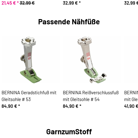
21,45 €
*
32,99 €
32,99 €
*
32,99 
Passende Nähfüße
BERNINA Geradstichfuß mit
BERNINA Reißverschlussfuß
BERNI
Gleitsohle # 53
mit Gleitsohle # 54
mit Gle
84,90 €
*
84,90 €
*
41,90 
GarnzumStoff