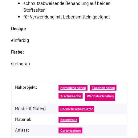
schmutzabweisende Behandlung auf beiden
Stoffseiten
für Verwendung mit Lebensmitteln geeignet
Design:
einfarbig
Farbe:
steingrau
Nähprojekt:
Produkteigenschaft
Wert
Homedeko nähen
Taschen nähen
Tischwäsche
Wachstuch nähen
Muster & Motive:
Geometrische Muster
Material:
Baumwolle
Anlass:
Gartensaison