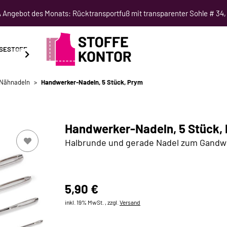
Angebot des Monats: Rücktransportfuß mit transparenter Sohle # 34,
SESTOFF
SCHNITTMUSTER
NÄHKURSE
SALE
Nähnadeln
Handwerker-Nadeln, 5 Stück, Prym
Handwerker-Nadeln, 5 Stück,
Halbrunde und gerade Nadel zum Gand
5,90 €
inkl. 19% MwSt. , zzgl.
Versand