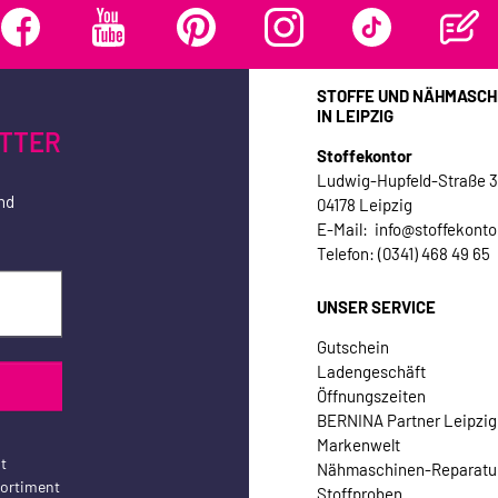
STOFFE UND NÄHMASCH
IN LEIPZIG
TTER
Stoffekontor
Ludwig-Hupfeld-Straße 
nd
04178 Leipzig
E-Mail: info@stoffekonto
Telefon: (0341) 468 49 65
UNSER SERVICE
Gutschein
Ladengeschäft
Öffnungszeiten
BERNINA Partner Leipzig
Markenwelt
t
Nähmaschinen-Reparatu
sortiment
Stoffproben