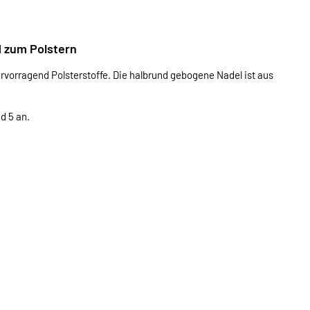
d zum Polstern
rvorragend Polsterstoffe. Die halbrund gebogene Nadel ist aus
d 5 an.