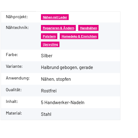
Nähprojekt:
Produkteigenschaft
Wert
Nähen mit Leder
Nähtechnik:
Reparieren & Ändern
Handnähen
Polstern
Homedeko & Einrichten
Upcycling
Farbe:
Silber
Variante:
Halbrund gebogen, gerade
Anwendung:
Nähen, stopfen
Qualität:
Rostfrei
Inhalt:
5 Handwerker-Nadeln
Material:
Stahl