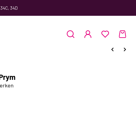
 34C, 34D
 Prym
werken