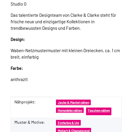
Studio G
Das talentierte Designteam von Clarke & Clarke steht für
frische neue und einzigartige Kollektionen in
trendbewussten Designs und Farben.
Design:
Waben-Netzmustermuster mit kleinen Dreiecken, ca. 1 cm
breit, einfarbig
Farbe:
anthrazit
Nähprojekt:
Produkteigenschaft
Wert
Jacke & Mantel nähen
Homedeko nähen
Taschen nähen
Muster & Motive:
Einfarbig & Uni
Meliert & Changierend