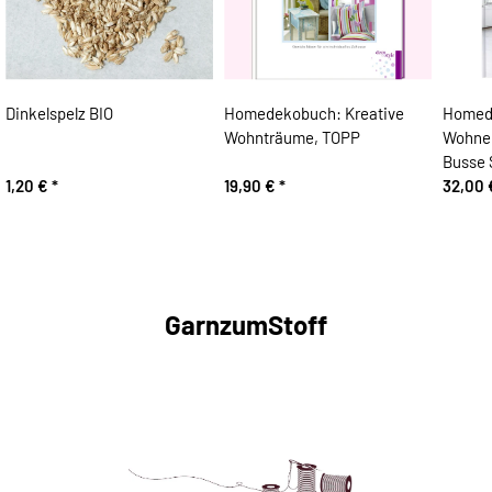
Dinkelspelz BIO
Homedekobuch: Kreative
Homed
Wohnträume, TOPP
Wohnen 
Busse 
1,20 €
*
19,90 €
*
32,00
GarnzumStoff