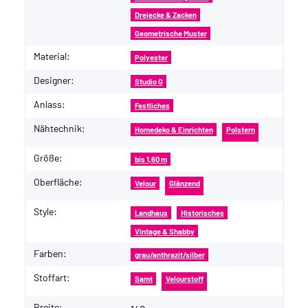
Dreiecke & Zacken
Geometrische Muster
Material:
Polyester
Designer:
Studio G
Anlass:
Festliches
Nähtechnik:
Homedeko & Einrichten
Polstern
Größe:
bis 1,60 m
Oberfläche:
Velour
Glänzend
Style:
Landhaus
Historisches
Vintage & Shabby
Farben:
grau/anthrazit/silber
Stoffart:
Samt
Velourstoff
Breite: