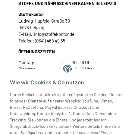
STOFFE UND NÄHMASCHINEN KAUFEN IN LEIPZIG
Stoffekontor
Ludwig-Hupfeld-Straße 30
04178 Leipzig
E-Mail: info@stoffekontor.de
Telefon: (0341) 468 49 65
ÖFFNUNGSZEITEN
Montag:
10 - 16 Uhr
Dienstag:
10 - 16 Uhr
Mittwoch:
10 - 18 Uhr
Wie wir Cookies & Co nutzen
Donnerstag:
10 - 18 Uhr
Freitag:
10 - 18 Uhr
Durch Klicken auf „Alle akzeptieren“ gestatten Sie den Einsatz
Samstag:
10 - 14 Uhr
folgender Dienste auf unserer Website: YouTube, Vimeo,
Unser Service
Brevo, ReCaptcha, PayPal Express Checkout und
Ratenzahlung, Google Analytics 4, Google Ads Conversion
Tracking. Sie können die Einstellung jederzeit ändern
Rechtliches
(Fingerabdruck-Icon links unten). Weitere Details finden Sie
unter
Konfigurieren
und in unserer
Datenschutzerklärung
.