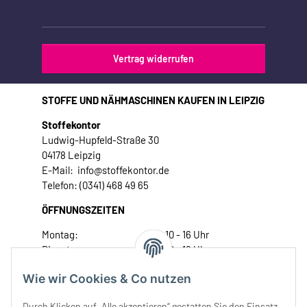
Vertrag widerrufen
STOFFE UND NÄHMASCHINEN KAUFEN IN LEIPZIG
Stoffekontor
Ludwig-Hupfeld-Straße 30
04178 Leipzig
E-Mail: info@stoffekontor.de
Telefon: (0341) 468 49 65
ÖFFNUNGSZEITEN
Montag:
10 - 16 Uhr
Dienstag:
10 - 16 Uhr
Mittwoch:
10 - 18 Uhr
Wie wir Cookies & Co nutzen
Donnerstag:
10 - 18 Uhr
Freitag:
10 - 18 Uhr
Durch Klicken auf „Alle akzeptieren“ gestatten Sie den Einsatz