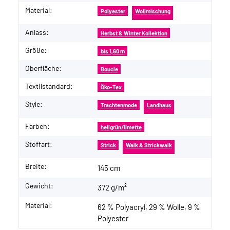
Material:
Polyester
Wollmischung
Anlass:
Herbst & Winter Kollektion
Größe:
bis 1,60 m
Oberfläche:
Boucle
Textilstandard:
Öko-Tex
Style:
Trachtenmode
Landhaus
Farben:
hellgrün/limette
Stoffart:
Strick
Walk & Strickwalk
Breite:
145 cm
Gewicht:
372 g/m²
Material:
62 % Polyacryl, 29 % Wolle, 9 %
Polyester