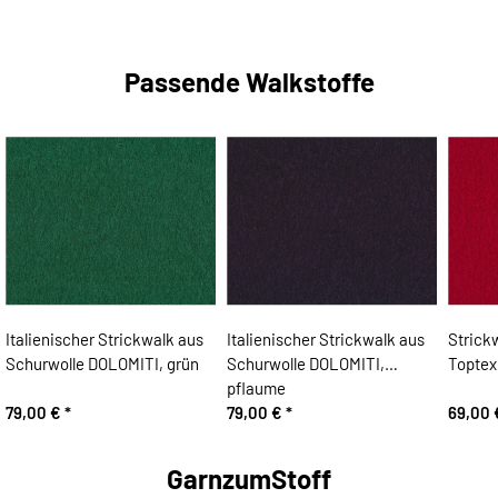
Passende Walkstoffe
Italienischer Strickwalk aus
Italienischer Strickwalk aus
Strick
Schurwolle DOLOMITI, grün
Schurwolle DOLOMITI,
Toptex
pflaume
79,00 €
*
79,00 €
*
69,00
GarnzumStoff