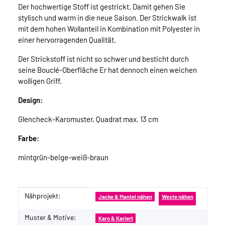
Der hochwertige Stoff ist gestrickt. Damit gehen Sie
stylisch und warm in die neue Saison. Der Strickwalk ist
mit dem hohen Wollanteil in Kombination mit Polyester in
einer hervorragenden Qualität.
Der Strickstoff ist nicht so schwer und besticht durch
seine Bouclé-Oberfläche Er hat dennoch einen weichen
wolligen Griff.
Design:
Glencheck-Karomuster, Quadrat max. 13 cm
Farbe:
mintgrün-beige-weiß-braun
Nähprojekt:
Produkteigenschaft
Wert
Jacke & Mantel nähen
Weste nähen
Muster & Motive:
Karo & Kariert