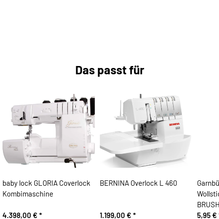
Das passt für
baby lock GLORIA Coverlock
BERNINA Overlock L 460
Garnbü
Kombimaschine
Wollst
BRUSH
4.398,00 €
*
1.199,00 €
*
5,95 €