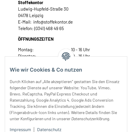
Stoffekontor
Ludwig-Hupfeld-Straße 30
04178 Leipzig
E-Mail: info@stoffekontor.de
Telefon: (0341) 468 49 65
ÖFFNUNGSZEITEN
Montag:
10 - 16 Uhr
Dienstag:
10 - 16 Uhr
Mittwoch:
10 - 18 Uhr
Donnerstag:
10 - 18 Uhr
Wie wir Cookies & Co nutzen
Freitag:
10 - 18 Uhr
Durch Klicken auf „Alle akzeptieren“ gestatten Sie den Einsatz
Samstag:
10 - 14 Uhr
folgender Dienste auf unserer Website: YouTube, Vimeo,
Unser Service
Brevo, ReCaptcha, PayPal Express Checkout und
Ratenzahlung, Google Analytics 4, Google Ads Conversion
Tracking. Sie können die Einstellung jederzeit ändern
Rechtliches
(Fingerabdruck-Icon links unten). Weitere Details finden Sie
unter
Konfigurieren
und in unserer
Datenschutzerklärung
.
Impressum
|
Datenschutz