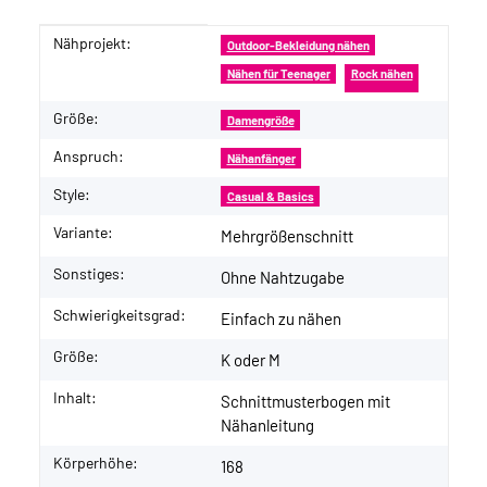
Nähprojekt:
Produkteigenschaft
Wert
Outdoor-Bekleidung nähen
Nähen für Teenager
Rock nähen
Größe:
Damengröße
Anspruch:
Nähanfänger
Style:
Casual & Basics
Variante:
Mehrgrößenschnitt
Sonstiges:
Ohne Nahtzugabe
Schwierigkeitsgrad:
Einfach zu nähen
Größe:
K oder M
Inhalt:
Schnittmusterbogen mit
Nähanleitung
Körperhöhe:
168