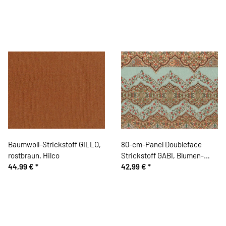
Baumwoll-Strickstoff GILLO,
80-cm-Panel Doubleface
rostbraun, Hilco
Strickstoff GABI, Blumen-
44,99 €
*
Ornament, Hilco
42,99 €
*