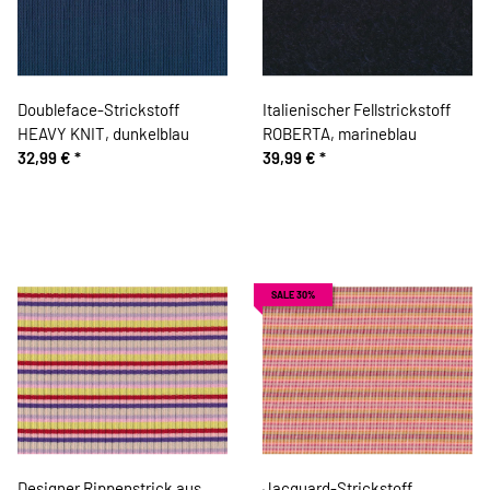
Doubleface-Strickstoff
Italienischer Fellstrickstoff
HEAVY KNIT, dunkelblau
ROBERTA, marineblau
32,99 €
*
39,99 €
*
SALE 30%
Designer Rippenstrick aus
Jacquard-Strickstoff