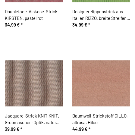
Doubleface-Viskose-Strick
Designer Rippenstrick aus
KIRSTEN, pastellrot
Italien RIZZO, breite Streifen,
34,99 €
*
hellgrün
34,99 €
*
Jacquard-Strick KNIT KNIT,
Baumwoll-Strickstoff GILLO,
Grobmaschen-Optik, natur,
altrosa, Hilco
Albstoffe
39,99 €
*
44,99 €
*