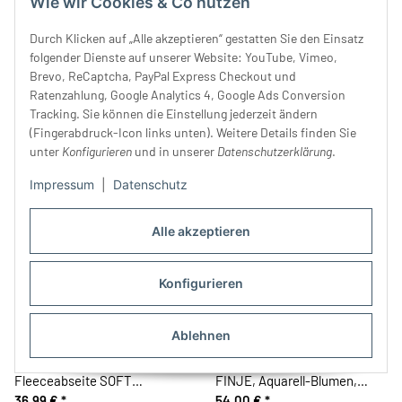
Wie wir Cookies & Co nutzen
Durch Klicken auf „Alle akzeptieren“ gestatten Sie den Einsatz
Viskose-Strickstoff SMOKE,
Strickstoff CARMEN,
folgender Dienste auf unserer Website: YouTube, Vimeo,
Blasen-Crash, dunkelrot,
Zopfstrickmuster, olivgrün
Brevo, ReCaptcha, PayPal Express Checkout und
Toptex
49,99 €
*
34,99 €
*
Ratenzahlung, Google Analytics 4, Google Ads Conversion
Tracking. Sie können die Einstellung jederzeit ändern
(Fingerabdruck-Icon links unten). Weitere Details finden Sie
unter
Konfigurieren
und in unserer
Datenschutzerklärung
.
Impressum
|
Datenschutz
Alle akzeptieren
Konfigurieren
Ablehnen
Viskose-Strickjersey mit
Doubleface Strickstoff
Fleeceabseite SOFT
FINJE, Aquarell-Blumen,
WAFFLE, hellrosa, Hilco
36,99 €
*
Hilco
54,00 €
*