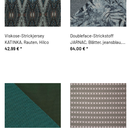
Viskose-Strickjersey
Doubleface-Strickstoff
KATINKA, Rauten, Hilco
JARNAC, Blätter, jeansblau,
42,99 €
*
Hilco
64,00 €
*