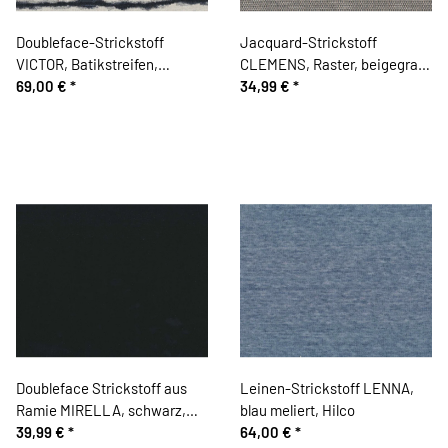
Doubleface-Strickstoff
Jacquard-Strickstoff
VICTOR, Batikstreifen,
CLEMENS, Raster, beigegrau,
wollweiß-marineblau, Hilco
69,00 €
*
Hilco
34,99 €
*
Doubleface Strickstoff aus
Leinen-Strickstoff LENNA,
Ramie MIRELLA, schwarz,
blau meliert, Hilco
Hilco
39,99 €
*
64,00 €
*