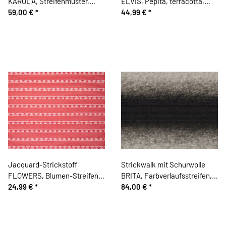
KAROLA, Streifenmuster,
ELVIS, Pepita, terracotta,
schwarz-fuchsia, Hilco
59,00 €
*
Hilco
44,99 €
*
Jacquard-Strickstoff
Strickwalk mit Schurwolle
FLOWERS, Blumen-Streifen,
BRITA, Farbverlaufsstreifen,
hellrot, Fibre Mood
24,99 €
*
schwarz-creme, Hilco
84,00 €
*