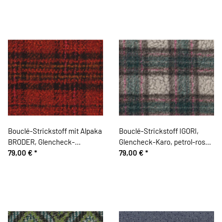
Bouclé-Strickstoff mit Alpaka
Bouclé-Strickstoff IGORI,
BRODER, Glencheck-
Glencheck-Karo, petrol-rosa,
Karomuster, rot, Hilco
79,00 €
*
Hilco
79,00 €
*