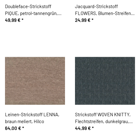
Doubleface-Strickstoff
Jacquard-Strickstoff
PIQUE, petrol-tannengrün,
FLOWERS, Blumen-Streifen,
Toptex
49,99 €
*
olivgrün, Fibre Mood
24,99 €
*
Leinen-Strickstoff LENNA,
Strickstoff WOVEN KNITTY,
braun meliert, Hilco
Flechtstreifen, dunkelgrau,
64,00 €
*
Albstoffe
44,99 €
*