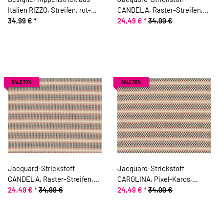
Italien RIZZO, Streifen, rot-
CANDELA, Raster-Streifen,
gelb
34,99 €
*
aprikot, Toptex
24,49 €
*
34,99 €
SALE 30%
SALE 30%
Jacquard-Strickstoff
Jacquard-Strickstoff
CANDELA, Raster-Streifen,
CAROLINA, Pixel-Karos,
beige, Toptex
24,49 €
*
34,99 €
beige, Toptex
24,49 €
*
34,99 €