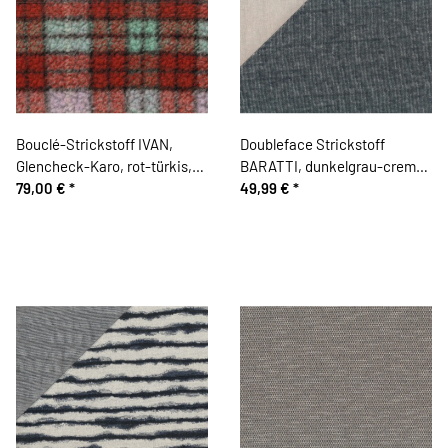
Bouclé-Strickstoff IVAN,
Doubleface Strickstoff
Glencheck-Karo, rot-türkis,
BARATTI, dunkelgrau-creme,
Hilco
79,00 €
*
Hilco
49,99 €
*