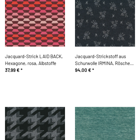
Jacquard-Strick LAID BACK,
Jacquard-Strickstoff aus
Hexagone, rosa, Albstoffe
Schurwolle IRMINA, Röschen,
37,99 €
*
Hilco
94,00 €
*