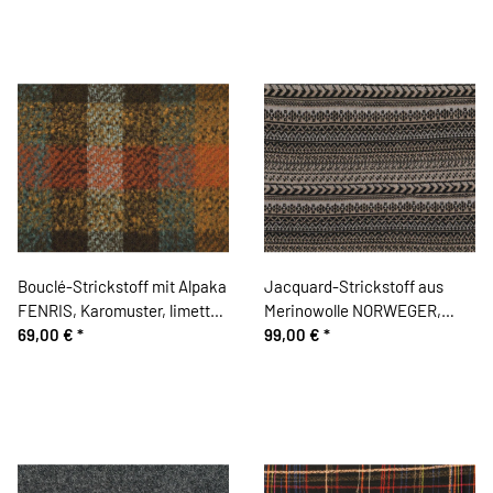
Bouclé-Strickstoff mit Alpaka
Jacquard-Strickstoff aus
FENRIS, Karomuster, limette,
Merinowolle NORWEGER,
Hilco
69,00 €
*
Musterstreifen, grau, Hilco
99,00 €
*