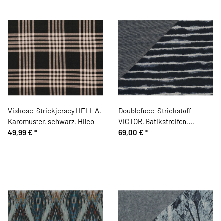
Viskose-Strickjersey HELLA,
Doubleface-Strickstoff
Karomuster, schwarz, Hilco
VICTOR, Batikstreifen,
49,99 €
*
marineblau-wollweiß, Hilco
69,00 €
*