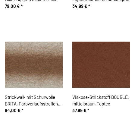
79,00 €
*
34,99 €
*
Strickwalk mit Schurwolle
Viskose-Strickstoff DOUBLE,
BRITA, Farbverlaufsstreifen,
mittelbraun, Toptex
beige-creme, Hilco
84,00 €
*
37,99 €
*