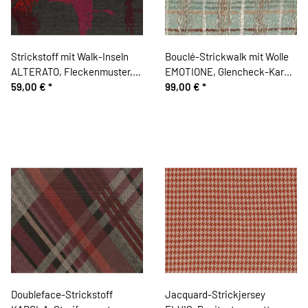
Strickstoff mit Walk-Inseln
Bouclé-Strickwalk mit Wolle
ALTERATO, Fleckenmuster,
EMOTIONE, Glencheck-Karo,
dunkelgrau-rot-fuchsia, Hilco
59,00 €
*
mintgrün, Hilco
99,00 €
*
Doubleface-Strickstoff
Jacquard-Strickjersey