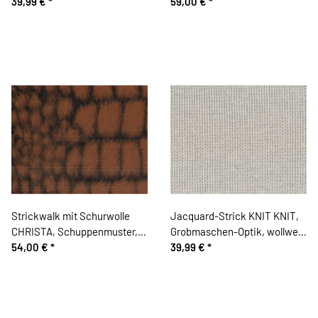
39,99 €
*
Hilco
59,00 €
*
Strickwalk mit Schurwolle
Jacquard-Strick KNIT KNIT,
CHRISTA, Schuppenmuster,
Grobmaschen-Optik, wollweiß
braun, Hilco
54,00 €
*
von Albstoffe
39,99 €
*