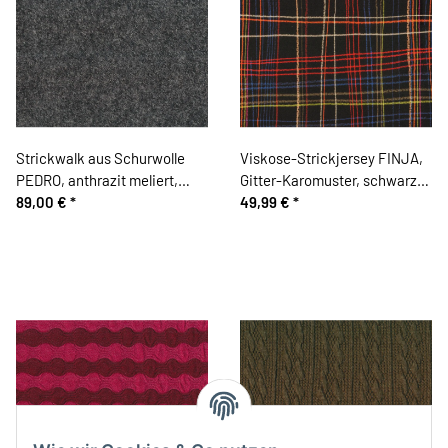
Strickwalk aus Schurwolle
Viskose-Strickjersey FINJA,
PEDRO, anthrazit meliert,
Gitter-Karomuster, schwarz,
Hilco
89,00 €
*
Hilco
49,99 €
*