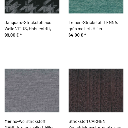
Jacquard-Strickstoff aus
Leinen-Strickstoff LENNA,
Wolle VITUS, Hahnentritt,
grün meliert, Hilco
schwarz, Hilco
99,00 €
*
64,00 €
*
Merino-Wollstrickstoff
Strickstoff CARMEN,
MAGLIA, grau meliert, Hilco
Zopfstrickmuster, dunkelgrau