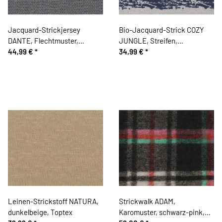
Jacquard-Strickjersey
Bio-Jacquard-Strick COZY
DANTE, Flechtmuster,
JUNGLE, Streifen,
graublau, Hilco
44,99 €
*
marineblau
34,99 €
*
Leinen-Strickstoff NATURA,
Strickwalk ADAM,
dunkelbeige, Toptex
Karomuster, schwarz-pink,