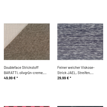
Doubleface Strickstoff
Feiner weicher Viskose-
BARATTI, olivgrün-creme,
Strick JAEL, Streifen,
Hilco
49,99 €
*
pflaume-wollweiß meliert,
29,99 €
*
Hilco