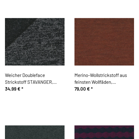
Weicher Doubleface
Merino-Wollstrickstoff aus
Strickstoff STAVANGER,
feinsten Wollfäden,
meliert, schwarz-wollweiß,
34,99 €
*
terracottabraun meliert,
79,00 €
*
Hilco
Toptex