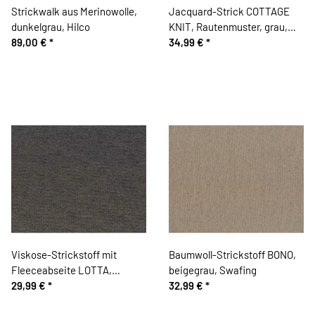
Strickwalk aus Merinowolle,
Jacquard-Strick COTTAGE
dunkelgrau, Hilco
KNIT, Rautenmuster, grau,
89,00 €
*
Albstoffe
34,99 €
*
Viskose-Strickstoff mit
Baumwoll-Strickstoff BONO,
Fleeceabseite LOTTA,
beigegrau, Swafing
schlammbraun meliert
29,99 €
*
32,99 €
*