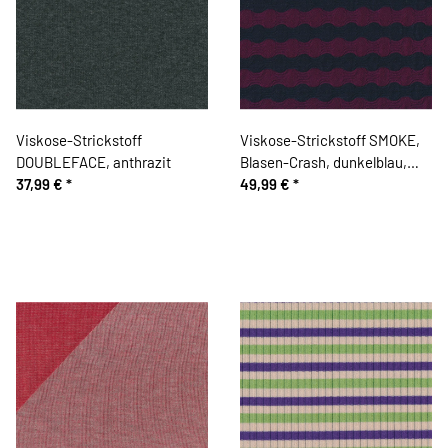
Viskose-Strickstoff
Viskose-Strickstoff SMOKE,
DOUBLEFACE, anthrazit
Blasen-Crash, dunkelblau,
37,99 €
*
Toptex
49,99 €
*