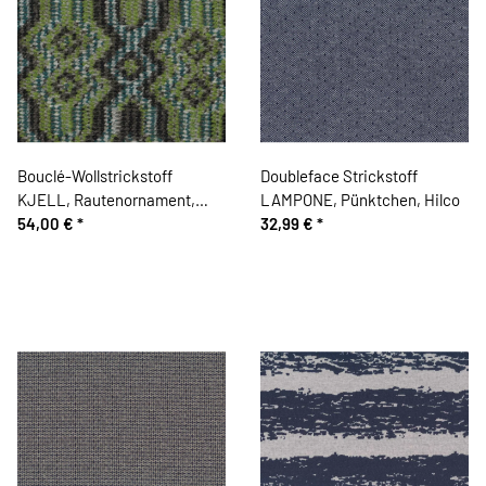
Bouclé-Wollstrickstoff
Doubleface Strickstoff
KJELL, Rautenornament,
LAMPONE, Pünktchen, Hilco
hellgrün, Hilco
54,00 €
*
32,99 €
*