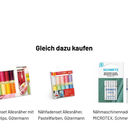
Gleich dazu kaufen
set Allesnäher mit
Nähfadenset Allesnäher,
Nähmaschinennad
lips, Gütermann
Pastellfarben, Gütermann
MICROTEX, Schme