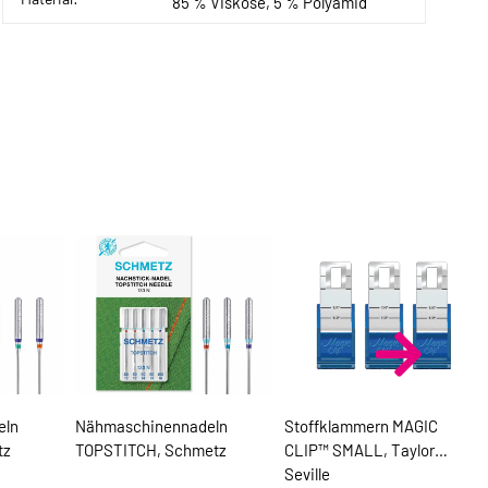
85 % Viskose, 5 % Polyamid
eln
Nähmaschinennadeln
Stoffklammern MAGIC
tz
TOPSTITCH, Schmetz
CLIP™ SMALL, Taylor
Seville