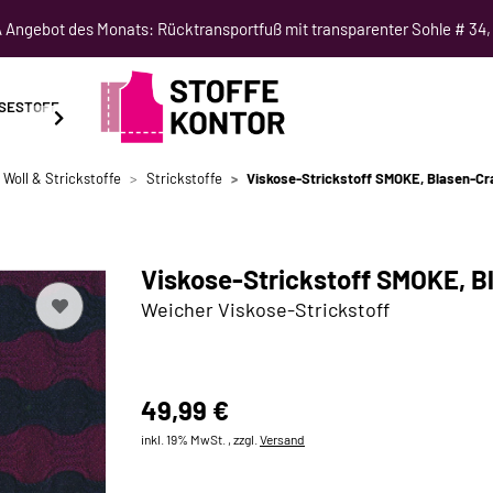
Angebot des Monats: Rücktransportfuß mit transparenter Sohle # 34,
SESTOFF
SCHNITTMUSTER
NÄHKURSE
SALE
 Woll & Strickstoffe
Strickstoffe
Viskose-Strickstoff SMOKE, Blasen-Cra
Viskose-Strickstoff SMOKE, B
Weicher Viskose-Strickstoff
49,99 €
inkl. 19% MwSt. , zzgl.
Versand