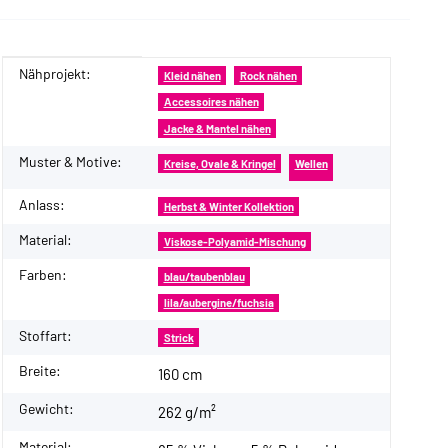
Nähprojekt:
Produkteigenschaft
Wert
Kleid nähen
Rock nähen
Accessoires nähen
Jacke & Mantel nähen
Muster & Motive:
Kreise, Ovale & Kringel
Wellen
Anlass:
Herbst & Winter Kollektion
Material:
Viskose-Polyamid-Mischung
Farben:
blau/taubenblau
lila/aubergine/fuchsia
Stoffart:
Strick
Breite:
160 cm
Gewicht:
262 g/m²
Material: