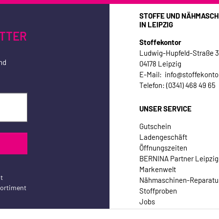
STOFFE UND NÄHMASCH
IN LEIPZIG
TTER
Stoffekontor
Ludwig-Hupfeld-Straße 
nd
04178 Leipzig
E-Mail: info@stoffekonto
Telefon: (0341) 468 49 65
UNSER SERVICE
Gutschein
Ladengeschäft
Öffnungszeiten
BERNINA Partner Leipzig
Markenwelt
t
Nähmaschinen-Reparatu
sortiment
Stoffproben
Jobs
Kontakt