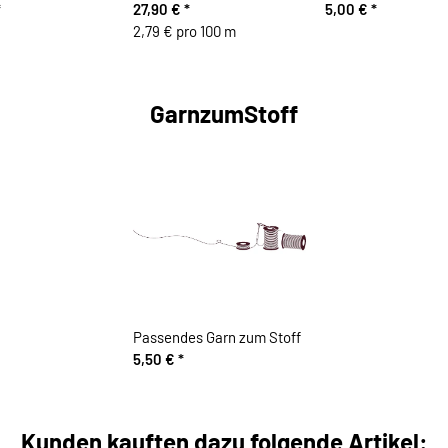
*
27,90 €
*
5,00 €
*
2,79 € pro 100 m
GarnzumStoff
Passendes Garn zum Stoff
5,50 €
*
Kunden kauften dazu folgende Artikel: