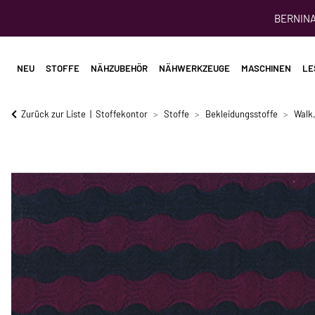
BERNINA 
NEU
STOFFE
NÄHZUBEHÖR
NÄHWERKZEUGE
MASCHINEN
LE
Zurück zur Liste
Stoffekontor
Stoffe
Bekleidungsstoffe
Walk,