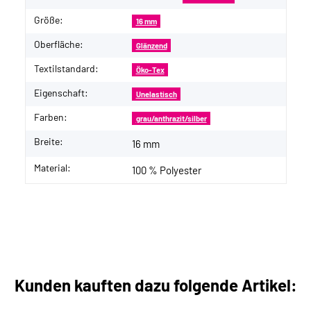
Größe:
16 mm
Oberfläche:
Glänzend
Textilstandard:
Öko-Tex
Eigenschaft:
Unelastisch
Farben:
grau/anthrazit/silber
Breite:
16 mm
Material:
100 % Polyester
Kunden kauften dazu folgende Artikel: