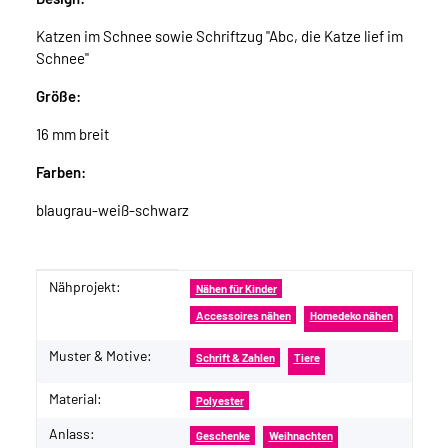
Katzen im Schnee sowie Schriftzug "Abc, die Katze lief im
Schnee"
Größe:
16 mm breit
Farben:
blaugrau-weiß-schwarz
Nähprojekt:
Produkteigenschaft
Wert
Nähen für Kinder
Accessoires nähen
Homedeko nähen
Muster & Motive:
Schrift & Zahlen
Tiere
Material:
Polyester
Anlass:
Geschenke
Weihnachten