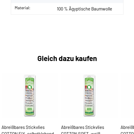
Material:
100 % Ägyptische Baumwolle
Gleich dazu kaufen
Abreißbares Stickvlies
Abreißbares Stickvlies
Abreiß
COTTON FIX, selbstklebend,
COTTON SOFT, weiß,
COTTO