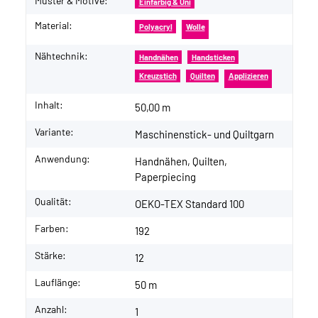
Muster & Motive:
Einfarbig & Uni
Material:
Polyacryl
Wolle
Nähtechnik:
Handnähen
Handsticken
Kreuzstich
Quilten
Applizieren
Inhalt:
50,00 m
Variante:
Maschinenstick- und Quiltgarn
Anwendung:
Handnähen, Quilten,
Paperpiecing
Qualität:
OEKO-TEX Standard 100
Farben:
192
Stärke:
12
Lauflänge:
50 m
Anzahl:
1