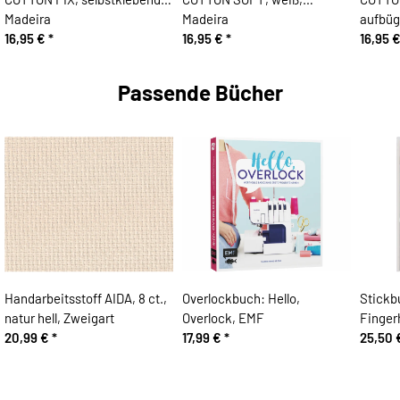
Madeira
Madeira
aufbüg
16,95 €
*
16,95 €
*
16,95 
Passende Bücher
Handarbeitsstoff AIDA, 8 ct.,
Overlockbuch: Hello,
Stickbu
natur hell, Zweigart
Overlock, EMF
Finger
20,99 €
*
17,99 €
*
25,50