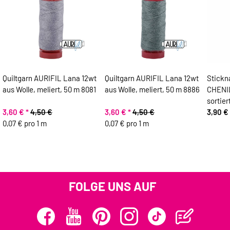
Quiltgarn AURIFIL Lana 12wt
Quiltgarn AURIFIL Lana 12wt
Stickn
aus Wolle, meliert, 50 m 8081
aus Wolle, meliert, 50 m 8886
CHENIL
sortier
3,60 €
*
4,50 €
3,60 €
*
4,50 €
3,90 €
0,07 € pro 1 m
0,07 € pro 1 m
FOLGE UNS AUF