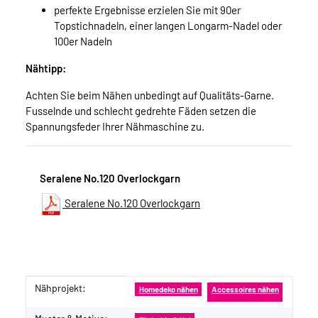
perfekte Ergebnisse erzielen Sie mit 90er
Topstichnadeln, einer langen Longarm-Nadel oder
100er Nadeln
Nähtipp:
Achten Sie beim Nähen unbedingt auf Qualitäts-Garne.
Fusselnde und schlecht gedrehte Fäden setzen die
Spannungsfeder Ihrer Nähmaschine zu.
Seralene No.120 Overlockgarn
Seralene No.120 Overlockgarn
Nähprojekt:
Produkteigenschaft
Wert
Homedeko nähen
Accessoires nähen