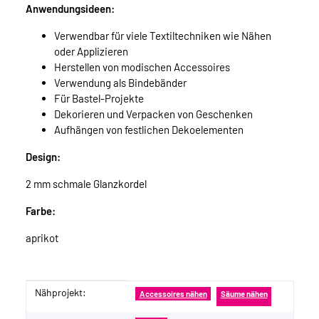
Anwendungsideen:
Verwendbar für viele Textiltechniken wie Nähen
oder Applizieren
Herstellen von modischen Accessoires
Verwendung als Bindebänder
Für Bastel-Projekte
Dekorieren und Verpacken von Geschenken
Aufhängen von festlichen Dekoelementen
Design:
2 mm schmale Glanzkordel
Farbe:
aprikot
Nähprojekt:
Produkteigenschaft
Wert
Accessoires nähen
Säume nähen