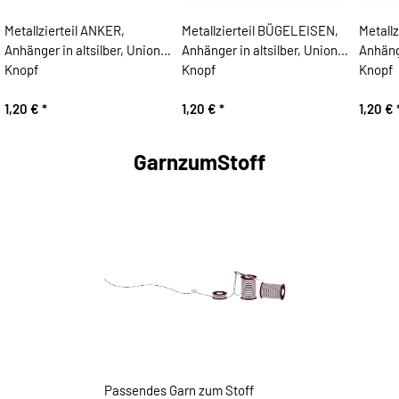
Metallzierteil ANKER,
Metallzierteil BÜGELEISEN,
Metallz
Anhänger in altsilber, Union
Anhänger in altsilber, Union
Anhänge
Knopf
Knopf
Knopf
1,20 €
*
1,20 €
*
1,20 €
GarnzumStoff
Passendes Garn zum Stoff