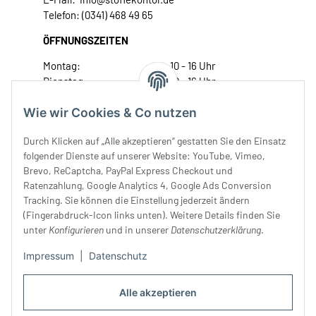
Telefon: (0341) 468 49 65
ÖFFNUNGSZEITEN
Montag:
10 - 16 Uhr
Dienstag:
10 - 16 Uhr
Mittwoch:
10 - 18 Uhr
Wie wir Cookies & Co nutzen
Donnerstag:
10 - 18 Uhr
Freitag:
10 - 18 Uhr
Durch Klicken auf „Alle akzeptieren“ gestatten Sie den Einsatz
Samstag:
10 - 14 Uhr
folgender Dienste auf unserer Website: YouTube, Vimeo,
Unser Service
Brevo, ReCaptcha, PayPal Express Checkout und
Ratenzahlung, Google Analytics 4, Google Ads Conversion
Tracking. Sie können die Einstellung jederzeit ändern
Rechtliches
(Fingerabdruck-Icon links unten). Weitere Details finden Sie
unter
Konfigurieren
und in unserer
Datenschutzerklärung
.
Impressum
|
Datenschutz
Alle akzeptieren