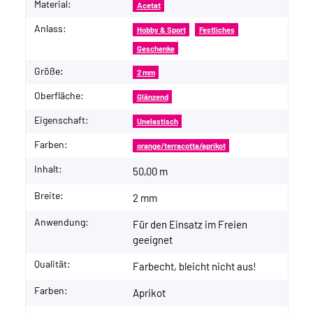
Material:
Acetat
Anlass:
Hobby & Sport
Festliches
Geschenke
Größe:
2 mm
Oberfläche:
Glänzend
Eigenschaft:
Unelastisch
Farben:
orange/terracotta/aprikot
Inhalt:
50,00 m
Breite:
2 mm
Anwendung:
Für den Einsatz im Freien
geeignet
Qualität:
Farbecht, bleicht nicht aus!
Farben:
Aprikot