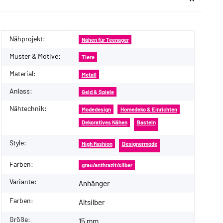
Nähprojekt:
Produkteigenschaft
Wert
Nähen für Teenager
Muster & Motive:
Tiere
Material:
Metall
Anlass:
Geld & Spiele
Nähtechnik:
Modedesign
Homedeko & Einrichten
Dekoratives Nähen
Basteln
Style:
High Fashion
Designermode
Farben:
grau/anthrazit/silber
Variante:
Anhänger
Farben:
Altsilber
Größe:
15 mm