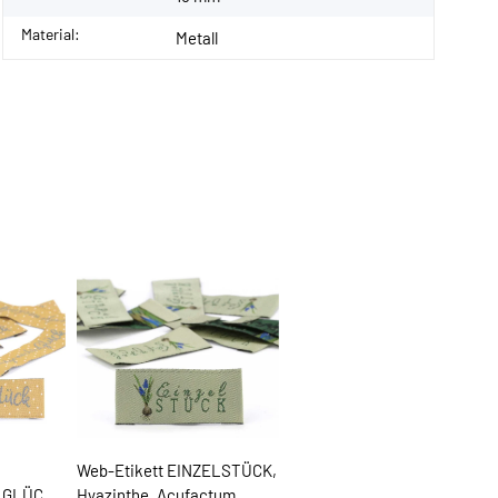
Material:
Metall
Web-Etikett EINZELSTÜCK,
GLÜCK,
Hyazinthe, Acufactum