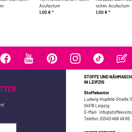
um
Acufactum
ocker, Acufactum
1,00 €
*
1,00 €
*
STOFFE UND NÄHMASCH
IN LEIPZIG
TTER
Stoffekontor
Ludwig-Hupfeld-Straße 
nd
04178 Leipzig
E-Mail: info@stoffekonto
Telefon: (0341) 468 49 65