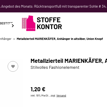
Angebot des Monats: Rücktransportfuß mit transparenter Sohle # 34,
SESTOFF
SCHNITTMUSTER
NÄHKURSE
SALE
nhänger
Metallzierteil MARIENKÄFER, Anhänger in altsilber, Union Knopf
Metallzierteil MARIENKÄFER, A
Stilvolles Fashionelement
1,20 €
inkl. 19% MwSt. , zzgl.
Versand