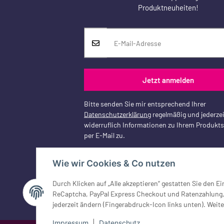
Produktneuheiten!
Jetzt anmelden
Bitte senden Sie mir entsprechend Ihrer
Datenschutzerklärung
regelmäßig und jederzei
widerruflich Informationen zu Ihrem Produkt
per E-Mail zu.
Wie wir Cookies & Co nutzen
Durch Klicken auf „Alle akzeptieren“ gestatten Sie den 
Vertrag widerrufen
ReCaptcha, PayPal Express Checkout und Ratenzahlung, G
jederzeit ändern (Fingerabdruck-Icon links unten). Weite
Impressum
|
Datenschutz