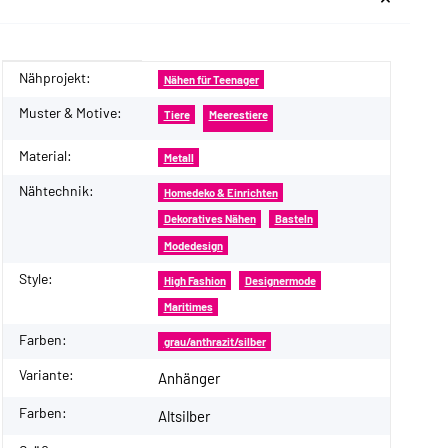
Nähprojekt:
Produkteigenschaft
Wert
Nähen für Teenager
Muster & Motive:
Tiere
Meerestiere
Material:
Metall
Nähtechnik:
Homedeko & Einrichten
Dekoratives Nähen
Basteln
Modedesign
Style:
High Fashion
Designermode
Maritimes
Farben:
grau/anthrazit/silber
Variante:
Anhänger
Farben:
Altsilber