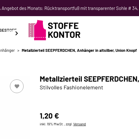
Angebot des Monats: Rücktransportfuß mit transparenter Sohle # 34,
SESTOFF
SCHNITTMUSTER
NÄHKURSE
SALE
nhänger
Metallzierteil SEEPFERDCHEN, Anhänger in altsilber, Union Knopf
Metallzierteil SEEPFERDCHEN, 
Stilvolles Fashionelement
1,20 €
inkl. 19% MwSt. , zzgl.
Versand