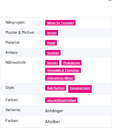
Nähprojekt:
Produkteigenschaft
Wert
Nähen für Teenager
Muster & Motive:
Herzen
Material:
Metall
Anlass:
Hochzeit
Nähtechnik:
Basteln
Modedesign
Homedeko & Einrichten
Dekoratives Nähen
Style:
High Fashion
Designermode
Farben:
grau/anthrazit/silber
Variante:
Anhänger
Farben:
Altsilber