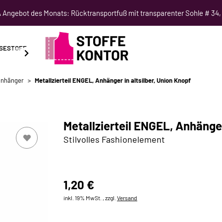
Angebot des Monats: Rücktransportfuß mit transparenter Sohle # 34,
SESTOFF
SCHNITTMUSTER
NÄHKURSE
SALE
nhänger
Metallzierteil ENGEL, Anhänger in altsilber, Union Knopf
Metallzierteil ENGEL, Anhänger
Stilvolles Fashionelement
1,20 €
inkl. 19% MwSt. , zzgl.
Versand