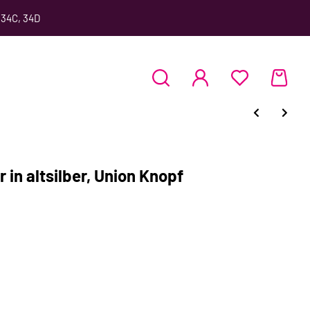
 34C, 34D
 in altsilber, Union Knopf