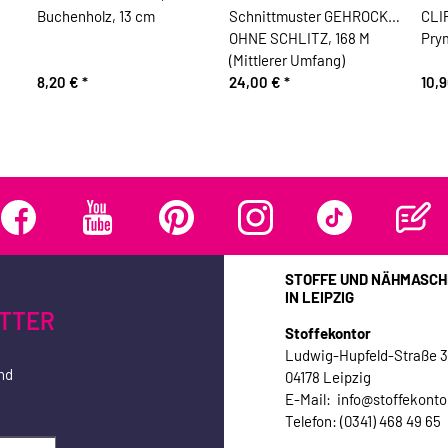
Buchenholz, 13 cm
Schnittmuster GEHROCK
CLIP
OHNE SCHLITZ, 168 M
Pry
(Mittlerer Umfang)
8,20 €
*
24,00 €
*
10,
STOFFE UND NÄHMASCH
IN LEIPZIG
TTER
Stoffekontor
Ludwig-Hupfeld-Straße 
nd
04178 Leipzig
E-Mail: info@stoffekonto
Telefon: (0341) 468 49 65