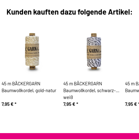
Kunden kauften dazu folgende Artikel:
45 m BÄCKERGARN
45 m BÄCKERGARN
45 m 
Baumwollkordel, gold-natur
Baumwollkordel, schwarz-
Baumwo
weiß
7,95 €
*
7,95 €
*
7,95 €