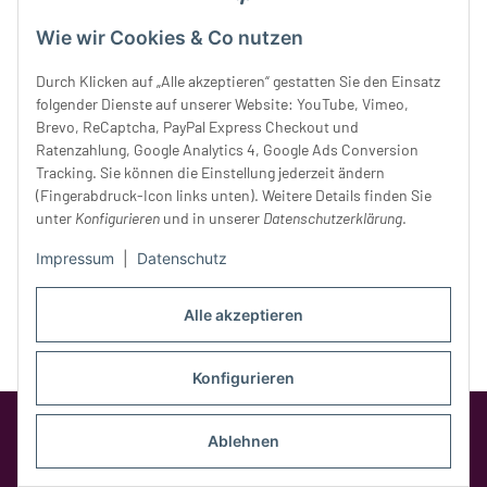
Mittwoch:
10 - 18 Uhr
Wie wir Cookies & Co nutzen
Donnerstag:
10 - 18 Uhr
Freitag:
10 - 18 Uhr
Durch Klicken auf „Alle akzeptieren“ gestatten Sie den Einsatz
Samstag:
10 - 14 Uhr
folgender Dienste auf unserer Website: YouTube, Vimeo,
Unser Service
Brevo, ReCaptcha, PayPal Express Checkout und
Ratenzahlung, Google Analytics 4, Google Ads Conversion
Tracking. Sie können die Einstellung jederzeit ändern
Rechtliches
(Fingerabdruck-Icon links unten). Weitere Details finden Sie
unter
Konfigurieren
und in unserer
Datenschutzerklärung
.
Impressum
|
Datenschutz
Alle akzeptieren
Konfigurieren
Google Analytics deaktivieren
Status:
Opt-Out-Cookie ist nicht gesetzt
Ablehnen
(Tracking aktiv)
* Alle Preise inkl. gesetzlicher MwSt.,