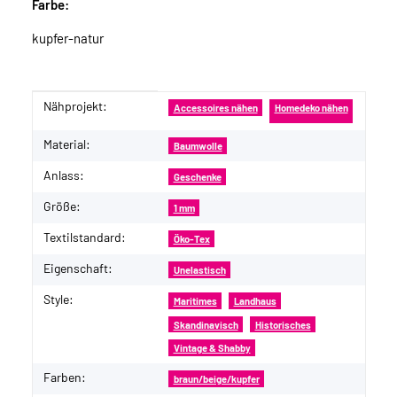
Farbe:
kupfer-natur
Nähprojekt:
Produkteigenschaft
Wert
Accessoires nähen
Homedeko nähen
Material:
Baumwolle
Anlass:
Geschenke
Größe:
1 mm
Textilstandard:
Öko-Tex
Eigenschaft:
Unelastisch
Style:
Maritimes
Landhaus
Skandinavisch
Historisches
Vintage & Shabby
Farben:
braun/beige/kupfer