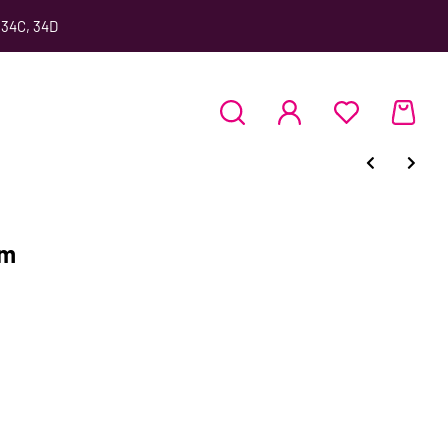
 34C, 34D
mm