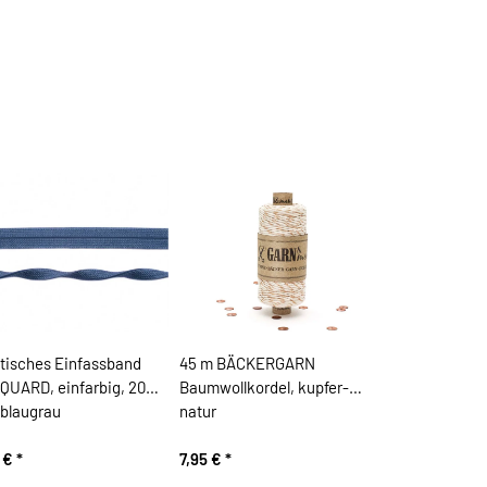
stisches Einfassband
45 m BÄCKERGARN
QUARD, einfarbig, 20
Baumwollkordel, kupfer-
blaugrau
natur
0 €
*
7,95 €
*