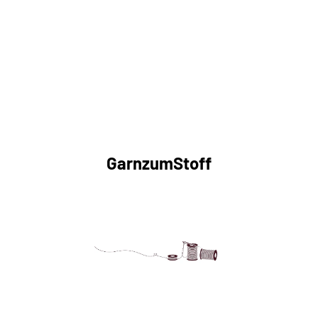
GarnzumStoff