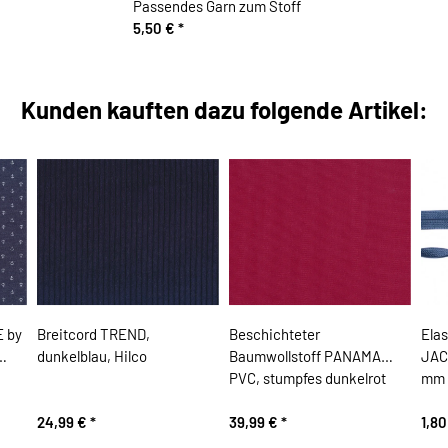
Passendes Garn zum Stoff
5,50 €
*
Kunden kauften dazu folgende Artikel:
 by
Breitcord TREND,
Beschichteter
Ela
dunkelblau, Hilco
Baumwollstoff PANAMA
JAC
PVC, stumpfes dunkelrot
mm 
24,99 €
*
39,99 €
*
1,8