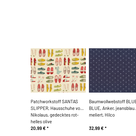
Patchworkstoff SANTAS
Baumwollwebstoff BLUE
SLIPPER, Hausschuhe vom
BLUE, Anker, jeansblau
Nikolaus, gedecktes rot-
meliert, Hilco
helles olive
20,99 €
*
32,99 €
*