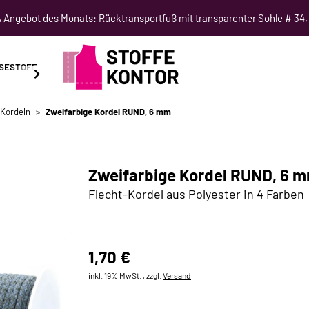
Angebot des Monats: Rücktransportfuß mit transparenter Sohle # 34,
SESTOFF
SCHNITTMUSTER
NÄHKURSE
SALE
Kordeln
Zweifarbige Kordel RUND, 6 mm
Zweifarbige Kordel RUND, 6 
Flecht-Kordel aus Polyester in 4 Farben
1,70 €
inkl. 19% MwSt. , zzgl.
Versand