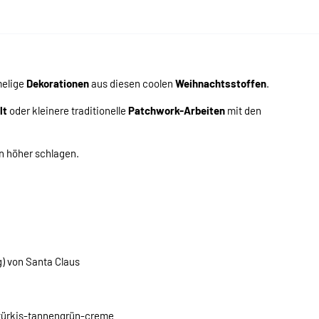
melige
Dekorationen
aus diesen coolen
Weihnachtsstoffen
.
lt
oder kleinere traditionelle
Patchwork-Arbeiten
mit den
n höher schlagen.
) von Santa Claus
s türkis-tannengrün-creme