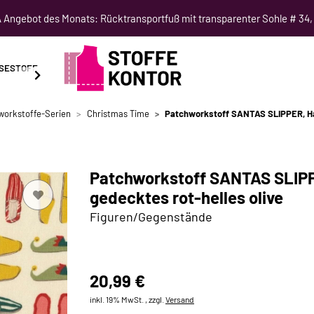
Angebot des Monats: Rücktransportfuß mit transparenter Sohle # 34,
SESTOFF
SCHNITTMUSTER
NÄHKURSE
SALE
workstoffe-Serien
Christmas Time
Patchworkstoff SANTAS SLIPPER, Hau
Patchworkstoff SANTAS SLIPP
gedecktes rot-helles olive
Figuren/Gegenstände
20,99 €
inkl. 19% MwSt. , zzgl.
Versand