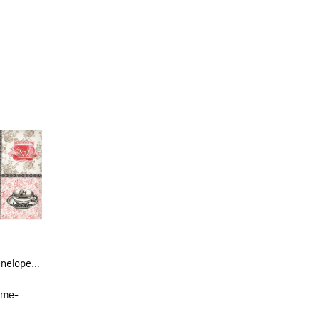
nelope"
eme-