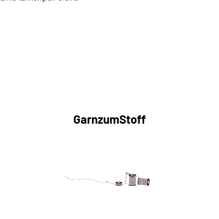
GarnzumStoff