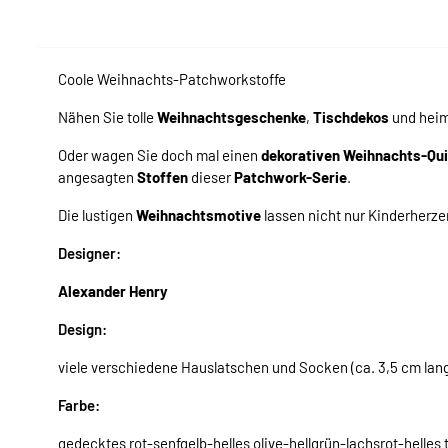
Coole Weihnachts-Patchworkstoffe
Nähen Sie tolle
Weihnachtsgeschenke
,
Tischdekos
und hei
Oder wagen Sie doch mal einen
dekorativen Weihnachts-Qui
angesagten
Stoffen
dieser
Patchwork-Serie
.
Die lustigen
Weihnachtsmotive
lassen nicht nur Kinderherze
Designer:
Alexander Henry
Design:
viele verschiedene Hauslatschen und Socken (ca. 3,5 cm lang
Farbe:
gedecktes rot-senfgelb-helles olive-hellgrün-lachsrot-helle