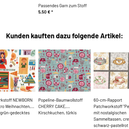
Passendes Garn zum Stoff
5,50 €
*
Kunden kauften dazu folgende Artikel:
rkstoff NEWBORN
Popeline-Baumwollstoff
60-cm-Rapport
tro Weihnachten,
CHERRY CAKE,
Patchworkstoff "Pe
grün-gedecktes
Kirschkuchen, türkis
mit nostalgischen
Sammeltassen, cr
schwarz-pastellrot