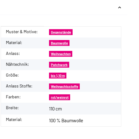
Muster & Motive:
Produkteigenschaft
Wert
Gegenstände
Material:
Baumwolle
Anlass:
Weihnachten
Nähtechnik:
Patchwork
Größe:
bis 1,10 m
Anlass Stoffe:
Weihnachtsstoffe
Farben:
rot/weinrot
Breite:
110 cm
Material:
100 % Baumwolle