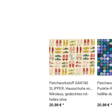
Patchworkstoff SANTAS
Patchwor
SLIPPER, Hausschuhe vom
Punkte-R
Nikolaus, gedecktes rot-
helllila-
helles olive
20,99 €
*
20,99 €
*