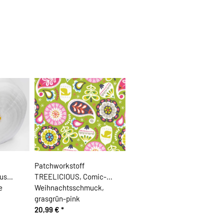
Patchworkstoff
aus
TREELICIOUS, Comic-
e
Weihnachtsschmuck,
grasgrün-pink
20,99 €
*