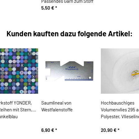
Passendes Garn zum Stoff
5,50 €
*
Kunden kauften dazu folgende Artikel:
kstoff YONDER,
Saumlineal von
Hochbauschiges
eihen mit Stern,
Westfalenstoffe
Volumenvlies 295 
dunkelblau
Polyester, Vlieselin
6,90 €
*
20,90 €
*