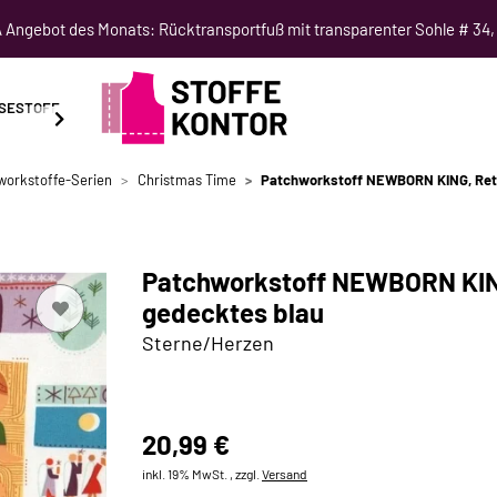
Angebot des Monats: Rücktransportfuß mit transparenter Sohle # 34,
SESTOFF
SCHNITTMUSTER
NÄHKURSE
SALE
workstoffe-Serien
Christmas Time
Patchworkstoff NEWBORN KING, Retr
Patchworkstoff NEWBORN KING
gedecktes blau
Sterne/Herzen
20,99 €
inkl. 19% MwSt. , zzgl.
Versand