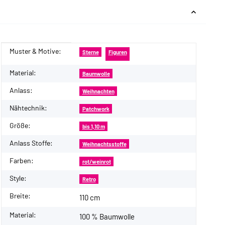
Muster & Motive:
Produkteigenschaft
Wert
Sterne
Figuren
Material:
Baumwolle
Anlass:
Weihnachten
Nähtechnik:
Patchwork
Größe:
bis 1,10 m
Anlass Stoffe:
Weihnachtsstoffe
Farben:
rot/weinrot
Style:
Retro
Breite:
110 cm
Material:
100 % Baumwolle