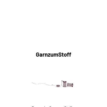
GarnzumStoff