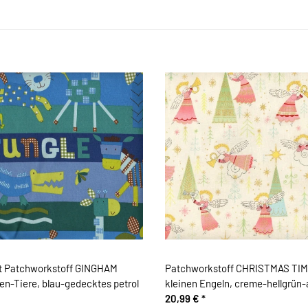
t Patchworkstoff GINGHAM
Patchworkstoff CHRISTMAS TIM
n-Tiere, blau-gedecktes petrol
kleinen Engeln, creme-hellgrün-
metallic
20,99 €
*