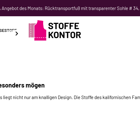
Angebot des Monats: Rücktransportfuß mit transparenter Sohle # 34,
SESTOFF
SCHNITTMUSTER
NÄHKURSE
SALE
 besonders mögen
iegt nicht nur am knalligen Design. Die Stoffe des kalifornischen Fam