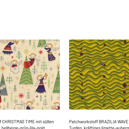
f CHRISTMAS TIME mit süßen
Patchworkstoff BRAZILIA WAVE 
 hellbeige-grün-lila-gold
Tupfen, kräftiges limette-auber