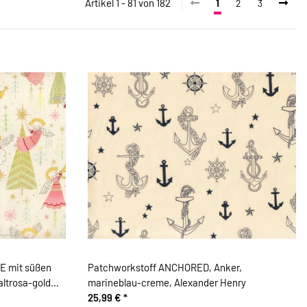
Artikel 1 - 81 von 182
1
2
3
E mit süßen
Patchworkstoff ANCHORED, Anker,
altrosa-gold
marineblau-creme, Alexander Henry
25,99 €
*