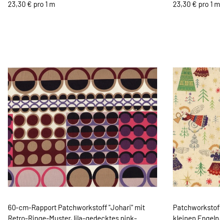
23,30 € pro 1 m
23,30 € pro 1 m
60-cm-Rapport Patchworkstoff "Johari" mit
Patchworkstof
Retro-Ringe-Muster, lila-gedecktes pink-
kleinen Engeln,