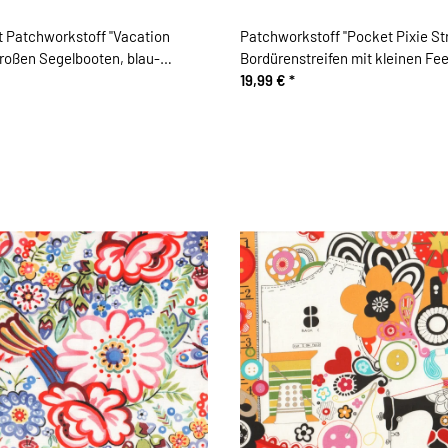
 Patchworkstoff "Vacation
Patchworkstoff "Pocket Pixie Str
roßen Segelbooten, blau-
Bordürenstreifen mit kleinen Fee
ün
stumpfes rot-taubenblau
19,99 €
*