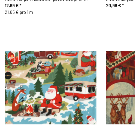
schwarz
12,99 €
*
metallic
20,99 €
*
21,65 € pro 1 m