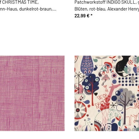
f CHRISTMAS TIME,
Patchworkstoff INDIGO SKULL, g
n-Haus, dunkelrot-braun,
Blüten, rot-blau, Alexander Henr
ry
22,99 €
*