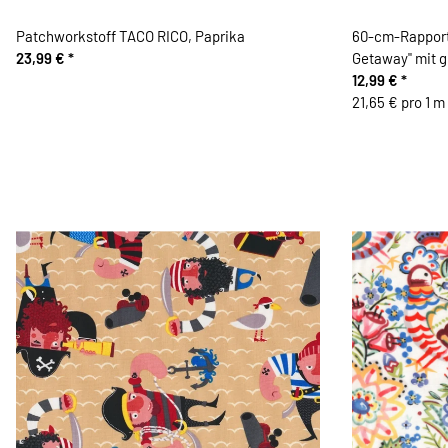
Patchworkstoff TACO RICO, Paprika
60-cm-Rapport
23,99 €
*
Getaway" mit g
orange-rot-gr
12,99 €
*
21,65 € pro 1 m