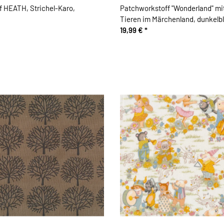
 HEATH, Strichel-Karo,
Patchworkstoff "Wonderland" mit
Tieren im Märchenland, dunkelb
rot-schwarz
19,99 €
*