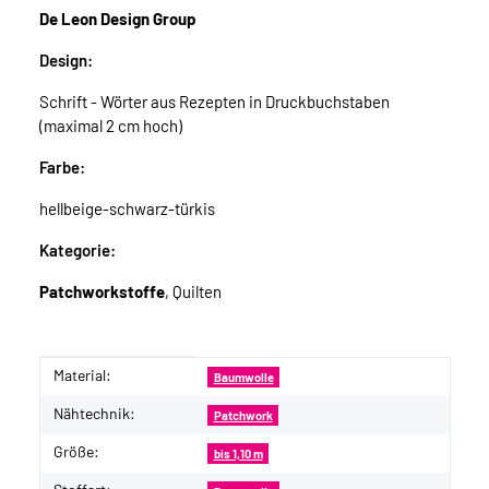
De Leon Design Group
Design:
Schrift - Wörter aus Rezepten in Druckbuchstaben
(maximal 2 cm hoch)
Farbe:
hellbeige-schwarz-türkis
Kategorie:
Patchworkstoffe
, Quilten
Material:
Produkteigenschaft
Wert
Baumwolle
Nähtechnik:
Patchwork
Größe:
bis 1,10 m