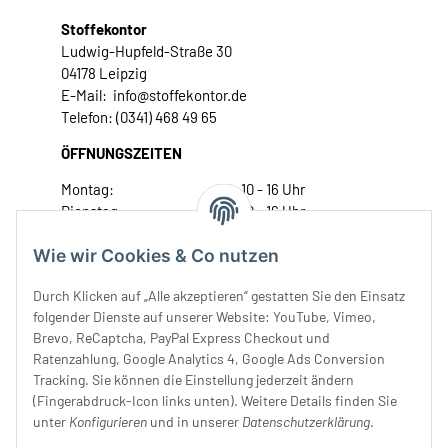
Stoffekontor
Ludwig-Hupfeld-Straße 30
04178 Leipzig
E-Mail: info@stoffekontor.de
Telefon: (0341) 468 49 65
ÖFFNUNGSZEITEN
Montag:
10 - 16 Uhr
Dienstag:
10 - 16 Uhr
Mittwoch:
10 - 18 Uhr
Wie wir Cookies & Co nutzen
Donnerstag:
10 - 18 Uhr
Freitag:
10 - 18 Uhr
Durch Klicken auf „Alle akzeptieren“ gestatten Sie den Einsatz
Samstag:
10 - 14 Uhr
folgender Dienste auf unserer Website: YouTube, Vimeo,
Unser Service
Brevo, ReCaptcha, PayPal Express Checkout und
Ratenzahlung, Google Analytics 4, Google Ads Conversion
Tracking. Sie können die Einstellung jederzeit ändern
Rechtliches
(Fingerabdruck-Icon links unten). Weitere Details finden Sie
unter
Konfigurieren
und in unserer
Datenschutzerklärung
.