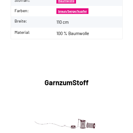
Stoffart:
Baumwolle
Farben:
braun/beige/kupfer
Breite:
110 cm
Material:
100 % Baumwolle
GarnzumStoff