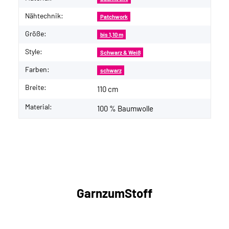
Nähtechnik:
Patchwork
Größe:
bis 1,10 m
Style:
Schwarz & Weiß
Farben:
schwarz
Breite:
110 cm
Material:
100 % Baumwolle
GarnzumStoff