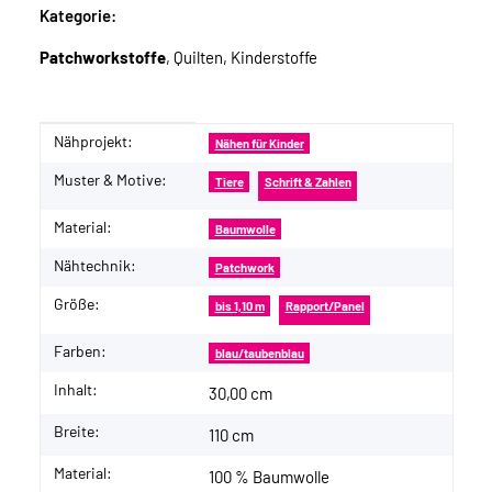
Kategorie:
Patchworkstoffe
, Quilten, Kinderstoffe
Nähprojekt:
Produkteigenschaft
Wert
Nähen für Kinder
Muster & Motive:
Tiere
Schrift & Zahlen
Material:
Baumwolle
Nähtechnik:
Patchwork
Größe:
bis 1,10 m
Rapport/Panel
Farben:
blau/taubenblau
Inhalt:
30,00 cm
Breite:
110 cm
Material:
100 % Baumwolle