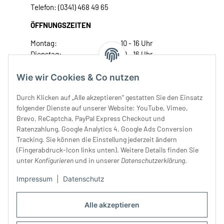
Telefon: (0341) 468 49 65
ÖFFNUNGSZEITEN
Montag:
10 - 16 Uhr
Dienstag:
10 - 16 Uhr
Mittwoch:
10 - 18 Uhr
Donnerstag:
10 - 18 Uhr
Wie wir Cookies & Co nutzen
Freitag:
10 - 18 Uhr
Durch Klicken auf „Alle akzeptieren“ gestatten Sie den Einsatz
Samstag:
10 - 14 Uhr
folgender Dienste auf unserer Website: YouTube, Vimeo,
Unser Service
Brevo, ReCaptcha, PayPal Express Checkout und
Ratenzahlung, Google Analytics 4, Google Ads Conversion
Tracking. Sie können die Einstellung jederzeit ändern
Rechtliches
(Fingerabdruck-Icon links unten). Weitere Details finden Sie
unter
Konfigurieren
und in unserer
Datenschutzerklärung
.
Impressum
|
Datenschutz
Alle akzeptieren