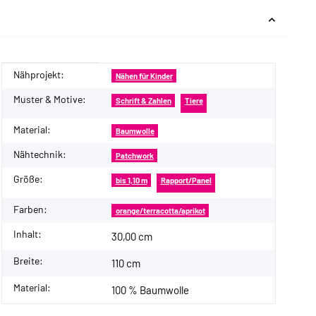
Nähprojekt:
Produkteigenschaft
Wert
Nähen für Kinder
Muster & Motive:
Schrift & Zahlen
Tiere
Material:
Baumwolle
Nähtechnik:
Patchwork
Größe:
bis 1,10 m
Rapport/Panel
Farben:
orange/terracotta/aprikot
Inhalt:
30,00 cm
Breite:
110 cm
Material:
100 % Baumwolle