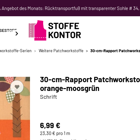
Angebot des Monats: Rücktransportfuß mit transparenter Sohle # 34,
SESTOFF
SCHNITTMUSTER
NÄHKURSE
SALE
workstoffe-Serien
Weitere Patchworkstoffe
30-cm-Rapport Patchworks
30-cm-Rapport Patchworkstof
orange-moosgrün
Schrift
6,99 €
23,30 € pro 1 m