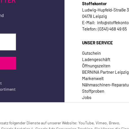
Stoffekontor
Ludwig-Hupfeld-Straße 
nd
04178 Leipzig
E-Mail: info@stoffekonto
Telefon: (0341) 468 49 65
UNSER SERVICE
Gutschein
Ladengeschäft
Öffnungszeiten
BERNINA Partner Leipzig
Markenwelt
t
Nähmaschinen-Reparatu
sortiment
Stoffproben
Jobs
Kontakt
Einsatz folgender Dienste auf unserer Website: YouTube, Vimeo, Brevo,
oogle Analytics 4, Google Ads Conversion Tracking. Sie können die Eins