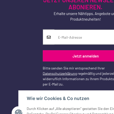
ABONIEREN.
Erhalte unsere Nähtipps, Angebote u
Produktneuheiten!
Jetzt anmelden
Bitte senden Sie mir entsprechend Ihrer
Datenschutzerklärung
regelmäßig und jederzei
widerruflich Informationen zu Ihrem Produkt
per E-Mail zu.
Wie wir Cookies & Co nutzen
Durch Klicken auf „Alle akzeptieren“ gestatten Sie den 
Vertrag widerrufen
ReCaptcha, PayPal Express Checkout und Ratenzahlung, G