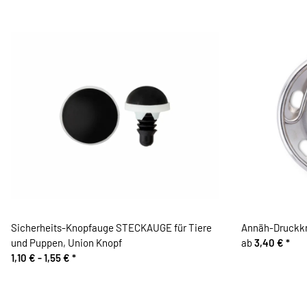
Sicherheits-Knopfauge STECKAUGE für Tiere
Annäh-Druckknö
und Puppen, Union Knopf
ab
3,40 €
*
1,10 € -
1,55 €
*