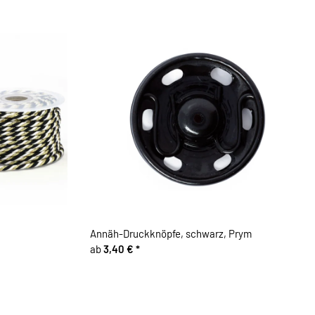
Annäh-Druckknöpfe, schwarz, Prym
ab
3,40 €
*