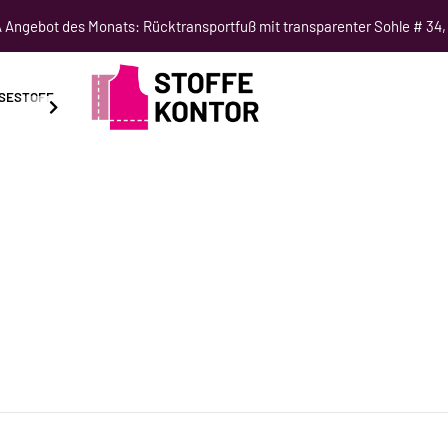
Angebot des Monats: Rücktransportfuß mit transparenter Sohle # 34,
SESTOFF
SCHNITTMUSTER
NÄHKURSE
SALE