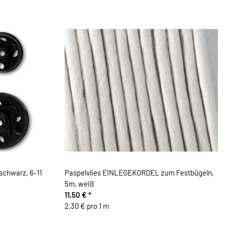
chwarz, 6-11
Paspelvlies EINLEGEKORDEL zum Festbügeln,
5m, weiß
11,50 €
*
2,30 € pro 1 m