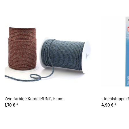
Zweifarbige Kordel RUND, 6 mm
Linealstopper 
1,70 €
*
4,90 €
*