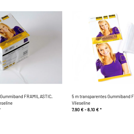
s Gummiband FRAMILASTIC,
5 m transparentes Gummiband 
eseline
Vlieseline
*
7,90 € -
8,10 €
*