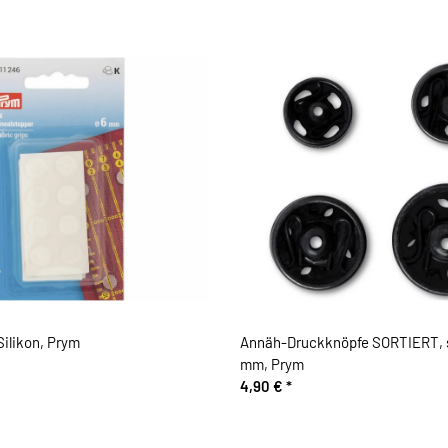
Silikon, Prym
Annäh-Druckknöpfe SORTIERT, s
mm, Prym
4,90 €
*