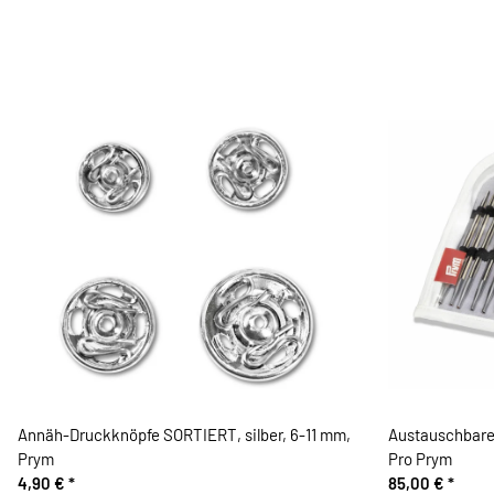
Annäh-Druckknöpfe SORTIERT, silber, 6-11 mm,
Austauschbares
Prym
Pro Prym
4,90 €
*
85,00 €
*