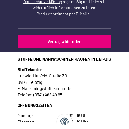
Datenschutzerklärung
regelmäßig und jederzeit
widerruflich Informationen zu Ihrem
Produktsortiment per E-Mail zu.
Vertrag widerrufen
STOFFE UND NÄHMASCHINEN KAUFEN IN LEIPZIG
Stoffekontor
Ludwig-Hupfeld-Straße 30
04178 Leipzig
E-Mail: info@stoffekontor.de
Telefon: (0341) 468 49 65
ÖFFNUNGSZEITEN
Montag:
10 - 16 Uhr
Dienstag:
10 - 16 Uhr
Mittwoch:
10 - 18 Uhr