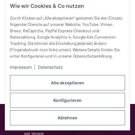
Wie wir Cookies & Co nutzen
Donnerstag:
10 - 18 Uhr
Freitag:
10 - 18 Uhr
Durch Klicken auf „Alle akzeptieren“ gestatten Sie den Einsatz
Samstag:
10 - 14 Uhr
folgender Dienste auf unserer Website: YouTube, Vimeo,
Unser Service
Brevo, ReCaptcha, PayPal Express Checkout und
Ratenzahlung, Google Analytics 4, Google Ads Conversion
Tracking. Sie können die Einstellung jederzeit ändern
Rechtliches
(Fingerabdruck-Icon links unten). Weitere Details finden Sie
unter
Konfigurieren
und in unserer
Datenschutzerklärung
.
Impressum
|
Datenschutz
Alle akzeptieren
Konfigurieren
Google Analytics deaktivieren
Status:
Opt-Out-Cookie ist nicht gesetzt
Ablehnen
(Tracking aktiv)
* Alle Preise inkl. gesetzlicher MwSt.,
zzgl.
Versand