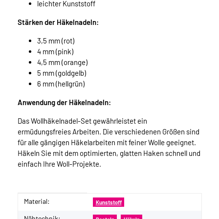
leichter Kunststoff
Stärken der Häkelnadeln:
3,5 mm (rot)
4 mm (pink)
4,5 mm (orange)
5 mm (goldgelb)
6 mm (hellgrün)
Anwendung der Häkelnadeln:
Das Wollhäkelnadel-Set gewährleistet ein
ermüdungsfreies Arbeiten. Die verschiedenen Größen sind
für alle gängigen Häkelarbeiten mit feiner Wolle geeignet.
Häkeln Sie mit dem optimierten, glatten Haken schnell und
einfach Ihre Woll-Projekte.
Material:
Produkteigenschaft
Wert
Kunststoff
Nähtechnik: