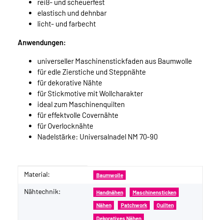
reiß- und scheuerfest
elastisch und dehnbar
licht- und farbecht
Anwendungen:
universeller Maschinenstickfaden aus Baumwolle
für edle Zierstiche und Steppnähte
für dekorative Nähte
für Stickmotive mit Wollcharakter
ideal zum Maschinenquilten
für effektvolle Covernähte
für Overlocknähte
Nadelstärke: Universalnadel NM 70-90
Material:
Produkteigenschaft
Wert
Baumwolle
Nähtechnik:
Handnähen
Maschinensticken
Nähen
Patchwork
Quilten
Dekoratives Nähen