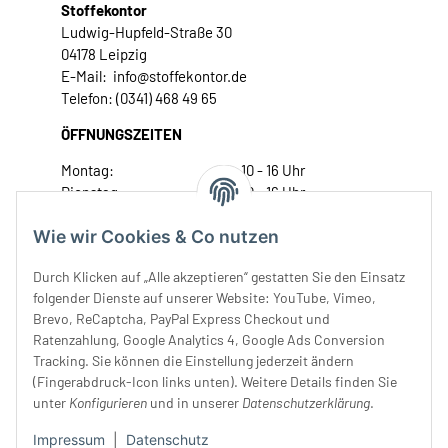
Stoffekontor
Ludwig-Hupfeld-Straße 30
04178 Leipzig
E-Mail: info@stoffekontor.de
Telefon: (0341) 468 49 65
ÖFFNUNGSZEITEN
Montag:
10 - 16 Uhr
Dienstag:
10 - 16 Uhr
Mittwoch:
10 - 18 Uhr
Wie wir Cookies & Co nutzen
Donnerstag:
10 - 18 Uhr
Freitag:
10 - 18 Uhr
Durch Klicken auf „Alle akzeptieren“ gestatten Sie den Einsatz
Samstag:
10 - 14 Uhr
folgender Dienste auf unserer Website: YouTube, Vimeo,
Unser Service
Brevo, ReCaptcha, PayPal Express Checkout und
Ratenzahlung, Google Analytics 4, Google Ads Conversion
Tracking. Sie können die Einstellung jederzeit ändern
Rechtliches
(Fingerabdruck-Icon links unten). Weitere Details finden Sie
unter
Konfigurieren
und in unserer
Datenschutzerklärung
.
Impressum
|
Datenschutz