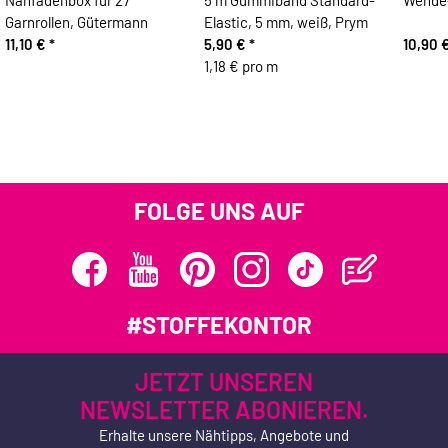
Nähfadenbox für 27
5 m Gummiband Standard-
Wende-
Garnrollen, Gütermann
Elastic, 5 mm, weiß, Prym
11,10 €
*
5,90 €
*
10,90 
1,18 € pro m
FOLGE UNS AUF
#STOFFEKONTOR
JETZT UNSEREN
NEWSLETTER ABONIEREN.
Erhalte unsere Nähtipps, Angebote und