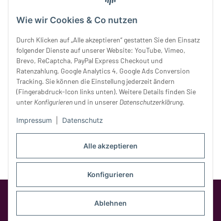
Mittwoch:
10 - 18 Uhr
Donnerstag:
10 - 18 Uhr
Wie wir Cookies & Co nutzen
Freitag:
10 - 18 Uhr
Durch Klicken auf „Alle akzeptieren“ gestatten Sie den Einsatz
Samstag:
10 - 14 Uhr
folgender Dienste auf unserer Website: YouTube, Vimeo,
Unser Service
Brevo, ReCaptcha, PayPal Express Checkout und
Ratenzahlung, Google Analytics 4, Google Ads Conversion
Tracking. Sie können die Einstellung jederzeit ändern
Rechtliches
(Fingerabdruck-Icon links unten). Weitere Details finden Sie
unter
Konfigurieren
und in unserer
Datenschutzerklärung
.
Impressum
|
Datenschutz
Alle akzeptieren
Konfigurieren
Google Analytics deaktivieren
Status:
Opt-Out-Cookie ist nicht gesetzt
Ablehnen
(Tracking aktiv)
* Alle Preise inkl. gesetzlicher MwSt.,