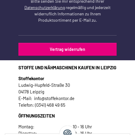
Bitte senden Sie mir entsprechend Ihrer
Datenschutzerklärung
regelmäßig und jederzeit
widerruflich Informationen zu Ihrem
Produktsortiment per E-Mail zu.
Vertrag widerrufen
STOFFE UND NÄHMASCHINEN KAUFEN IN LEIPZIG
Stoffekontor
Ludwig-Hupfeld-Straße 30
04178 Leipzig
E-Mail: info@stoffekontor.de
Telefon: (0341) 468 49 65
ÖFFNUNGSZEITEN
Montag:
10 - 16 Uhr
Dienstag:
10 - 16 Uhr