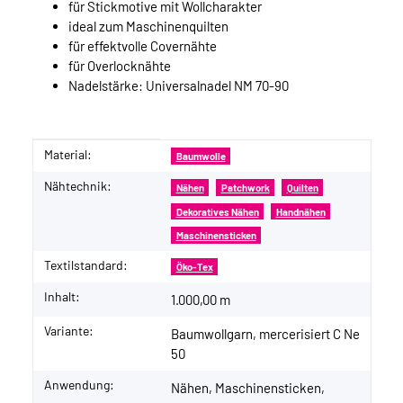
für Stickmotive mit Wollcharakter
ideal zum Maschinenquilten
für effektvolle Covernähte
für Overlocknähte
Nadelstärke: Universalnadel NM 70-90
Material:
Produkteigenschaft
Wert
Baumwolle
Nähtechnik:
Nähen
Patchwork
Quilten
Dekoratives Nähen
Handnähen
Maschinensticken
Textilstandard:
Öko-Tex
Inhalt:
1.000,00 m
Variante:
Baumwollgarn, mercerisiert C Ne
50
Anwendung:
Nähen, Maschinensticken,