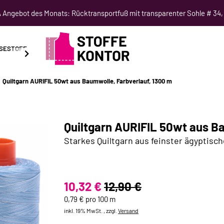
Angebot des Monats: Rücktransportfuß mit transparenter Sohle # 34,
SESTOFF
SCHNITTMUSTER
NÄHKURSE
SALE
Quiltgarn AURIFIL 50wt aus Baumwolle, Farbverlauf, 1300 m
Quiltgarn AURIFIL 50wt aus Ba
Starkes Quiltgarn aus feinster ägyptisc
10,32 €
12,90 €
0,79 € pro 100 m
inkl. 19% MwSt. , zzgl.
Versand