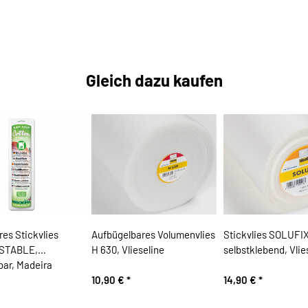
Gleich dazu kaufen
es Stickvlies
Aufbügelbares Volumenvlies
Stickvlies SOLUFIX
STABLE,
H 630, Vlieseline
selbstklebend, Vlie
bar, Madeira
10,90 €
*
14,90 €
*