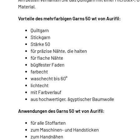
Material.
Vorteile des mehrfarbigen Garns 50 wt von Aurifil:
Quiltgarn
Stickgarn
Stärke 50
für präzise Nähte, die halten
für flache Nähte
büglfester Faden
farbecht
waschecht bis 60°
lichtecht
mit Farbverlauf
aus hochwertiger, ägyptischer Baumwolle
Anwendungen des Garns 50 wt von Aurifil:
für alle Stoffarten
zum Maschinen- und Handsticken
zum Handnähen