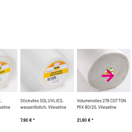
,
Stickvlies SOLUVLIES,
Volumenvlies 279 COTTON
seline
wasserlöslich, Vlieseline
MIX 80/20, Vlieseline
7,90 €
*
21,90 €
*