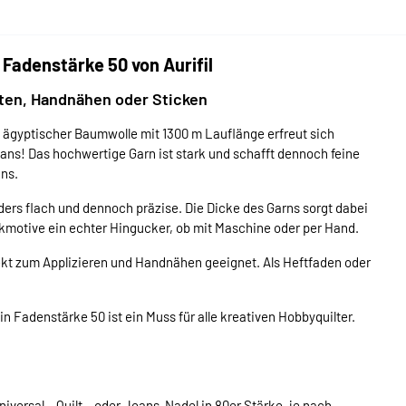
Fadenstärke 50 von Aurifil
lten, Handnähen oder Sticken
s ägyptischer Baumwolle mit 1300 m Lauflänge erfreut sich
fans! Das hochwertige Garn ist stark und schafft dennoch feine
gns.
ers flach und dennoch präzise. Die Dicke des Garns sorgt dabei
tickmotive ein echter Hingucker, ob mit Maschine oder per Hand.
rfekt zum Applizieren und Handnähen geeignet. Als Heftfaden oder
Fadenstärke 50 ist ein Muss für alle kreativen Hobbyquilter.
iversal-, Quilt-, oder Jeans-Nadel in 80er Stärke, je nach