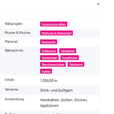
Nähprojekt:
Produkteigenschaft
Wert
Accessoires nähen
Muster & Motive:
Multicolor & Farbverlauf
Material:
Baumwolle
Nähtechnik:
Applizieren
Handnähen
Handsticken
Knopflöcher
Maschinensticken
Patchwork
Quilten
Inhalt:
1.300,00 m
Variante:
Stick- und Quiltgarn
Anwendung:
Handnähen, Quilten, Sticken,
Applizieren