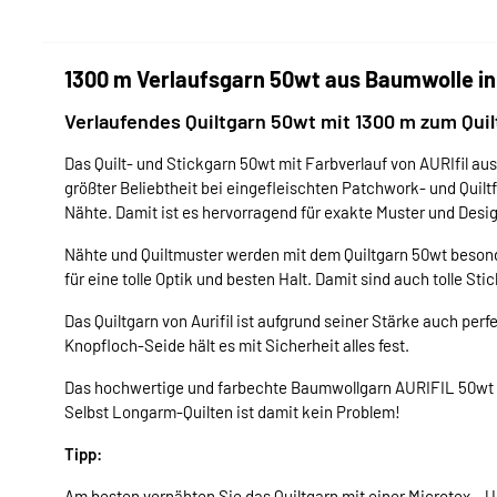
1300 m Verlaufsgarn 50wt aus Baumwolle in 
Verlaufendes Quiltgarn 50wt mit 1300 m zum Qui
Das Quilt- und Stickgarn 50wt mit Farbverlauf von AURIfil au
größter Beliebtheit bei eingefleischten Patchwork- und Quilt
Nähte. Damit ist es hervorragend für exakte Muster und Desi
Nähte und Quiltmuster werden mit dem Quiltgarn 50wt besond
für eine tolle Optik und besten Halt. Damit sind auch tolle S
Das Quiltgarn von Aurifil ist aufgrund seiner Stärke auch pe
Knopfloch-Seide hält es mit Sicherheit alles fest.
Das hochwertige und farbechte Baumwollgarn AURIFIL 50wt in 
Selbst Longarm-Quilten ist damit kein Problem!
Tipp:
Am besten vernähten Sie das Quiltgarn mit einer Microtex-, Un