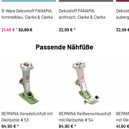
B-Ware Dekostoff PANAMA,
Dekostoff PANAMA,
Dekost
himmelblau, Clarke & Clarke
anthrazit, Clarke & Clarke
auberg
21,45 €
*
32,99 €
32,99 €
*
32,99 
Passende Nähfüße
BERNINA Geradstichfuß mit
BERNINA Reißverschlussfuß
BERNI
Gleitsohle # 53
mit Gleitsohle # 54
mit Gle
84,90 €
*
84,90 €
*
41,90 