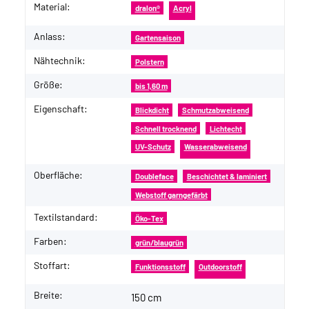
Material:
dralon®
Acryl
Anlass:
Gartensaison
Nähtechnik:
Polstern
Größe:
bis 1,60 m
Eigenschaft:
Blickdicht
Schmutzabweisend
Schnell trocknend
Lichtecht
UV-Schutz
Wasserabweisend
Oberfläche:
Doubleface
Beschichtet & laminiert
Webstoff garngefärbt
Textilstandard:
Öko-Tex
Farben:
grün/blaugrün
Stoffart:
Funktionsstoff
Outdoorstoff
Breite:
150 cm