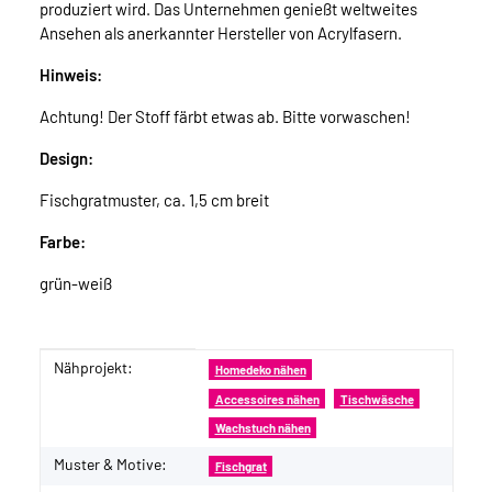
produziert wird. Das Unternehmen genießt weltweites
Ansehen als anerkannter Hersteller von Acrylfasern.
Hinweis:
Achtung! Der Stoff färbt etwas ab. Bitte vorwaschen!
Design:
Fischgratmuster, ca. 1,5 cm breit
Farbe:
grün-weiß
Nähprojekt:
Produkteigenschaft
Wert
Homedeko nähen
Accessoires nähen
Tischwäsche
Wachstuch nähen
Muster & Motive:
Fischgrat