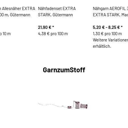
 Allesnäher EXTRA
Nähfadenset EXTRA
Nähgarn AEROFIL 
00 m, Gütermann
STARK, Gütermann
EXTRA STARK, Mad
21,90 €
*
5,20 € -
8,25 €
*
o 10 m
4,38 € pro 100 m
1,30 € pro 100 m
Weitere Variatione
erhältlich.
GarnzumStoff