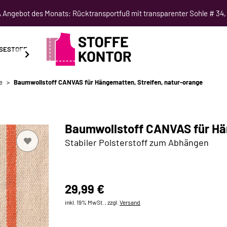
Angebot des Monats: Rücktransportfuß mit transparenter Sohle # 34,
SESTOFF
SCHNITTMUSTER
NÄHKURSE
SALE
e
Baumwollstoff CANVAS für Hängematten, Streifen, natur-orange
Baumwollstoff CANVAS für Hän
Stabiler Polsterstoff zum Abhängen
29,99 €
inkl. 19% MwSt. , zzgl.
Versand