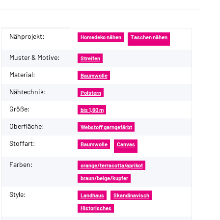
Nähprojekt:
Produkteigenschaft
Wert
Homedeko nähen
Taschen nähen
Muster & Motive:
Streifen
Material:
Baumwolle
Nähtechnik:
Polstern
Größe:
bis 1,60 m
Oberfläche:
Webstoff garngefärbt
Stoffart:
Baumwolle
Canvas
Farben:
orange/terracotta/aprikot
braun/beige/kupfer
Style:
Landhaus
Skandinavisch
Historisches