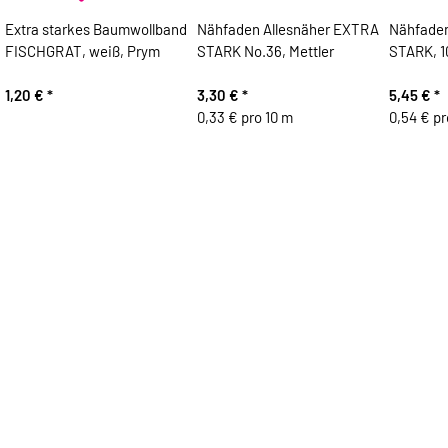
Extra starkes Baumwollband
Nähfaden Allesnäher EXTRA
Nähfaden
FISCHGRAT, weiß, Prym
STARK No.36, Mettler
STARK, 1
1,20 €
*
3,30 €
*
5,45 €
*
0,33 € pro 10 m
0,54 € pr