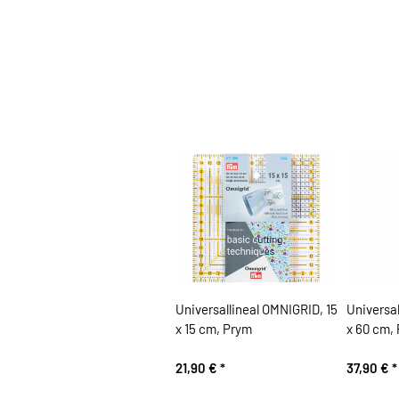
Universallineal OMNIGRID, 15
Universal
x 15 cm, Prym
x 60 cm,
21,90 €
*
37,90 €
*