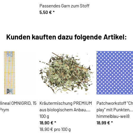
Passendes Garn zum Stoff
5,50 €
*
Kunden kauften dazu folgende Artikel:
lineal OMNIGRID, 15
Kräutermischung PREMIUM
Patchworkstoff "Ch
 Prym
aus biologischem Anbau,
play" mit Punkten,
100 g
himmelblau-weiß
18,90 €
*
18,99 €
*
18,90 € pro 100 g