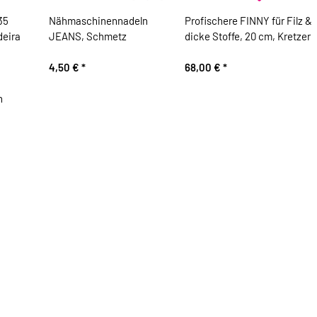
35
Nähmaschinennadeln
Profischere FINNY für Filz &
eira
JEANS, Schmetz
dicke Stoffe, 20 cm, Kretzer
4,50 €
*
68,00 €
*
n