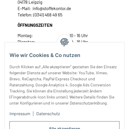
04178 Leipzig
E-Mail: info@stoffekontor.de
Telefon: (0341) 468 49 65
ÖFFNUNGSZEITEN
Montag:
10 - 16 Uhr
Dienstag:
10 - 16 Uhr
Mittwoch:
10 - 18 Uhr
Donnerstag:
10 - 18 Uhr
Wie wir Cookies & Co nutzen
Freitag:
10 - 18 Uhr
Durch Klicken auf „Alle akzeptieren“ gestatten Sie den Einsatz
Samstag:
10 - 14 Uhr
folgender Dienste auf unserer Website: YouTube, Vimeo,
Unser Service
Brevo, ReCaptcha, PayPal Express Checkout und
Ratenzahlung, Google Analytics 4, Google Ads Conversion
Tracking. Sie können die Einstellung jederzeit ändern
Rechtliches
(Fingerabdruck-Icon links unten). Weitere Details finden Sie
unter
Konfigurieren
und in unserer
Datenschutzerklärung
.
Impressum
|
Datenschutz
Alle akzeptieren