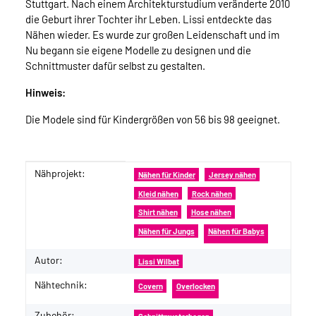
Stuttgart. Nach einem Architekturstudium veränderte 2010
die Geburt ihrer Tochter ihr Leben. Lissi entdeckte das
Nähen wieder. Es wurde zur großen Leidenschaft und im
Nu begann sie eigene Modelle zu designen und die
Schnittmuster dafür selbst zu gestalten.
Hinweis:
Die Modele sind für Kindergrößen von 56 bis 98 geeignet.
Nähprojekt:
Produkteigenschaft
Wert
Nähen für Kinder
Jersey nähen
Kleid nähen
Rock nähen
Shirt nähen
Hose nähen
Nähen für Jungs
Nähen für Babys
Autor:
Lissi Wilbat
Nähtechnik:
Covern
Overlocken
Zubehör: