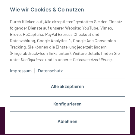
Mittwoch:
10 - 18 Uhr
Donnerstag:
10 - 18 Uhr
Wie wir Cookies & Co nutzen
Freitag:
10 - 18 Uhr
Durch Klicken auf „Alle akzeptieren“ gestatten Sie den Einsatz
Samstag:
10 - 14 Uhr
folgender Dienste auf unserer Website: YouTube, Vimeo,
Unser Service
Brevo, ReCaptcha, PayPal Express Checkout und
Ratenzahlung, Google Analytics 4, Google Ads Conversion
Tracking. Sie können die Einstellung jederzeit ändern
Rechtliches
(Fingerabdruck-Icon links unten). Weitere Details finden Sie
unter
Konfigurieren
und in unserer
Datenschutzerklärung
.
Impressum
|
Datenschutz
Alle akzeptieren
Konfigurieren
Google Analytics deaktivieren
Status:
Opt-Out-Cookie ist nicht gesetzt
Ablehnen
(Tracking aktiv)
* Alle Preise inkl. gesetzlicher MwSt.,