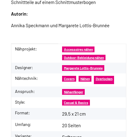
Schnittteile auf einem Schnittmusterbogen
Autorin:
Annika Speckmann und Margarete Lottis-Brunnée
Nähprojekt:
Produkteigenschaft
Wert
Accessoires nähen
Outdoor-Bekleidung nähen
Designer:
Margarete Lottis-Brunnée
Nähtechnik:
Covern
Nähen
Overlocken
Anspruch:
Nähanfänger
Style:
Casual & Basics
Format:
29,5 x 21 cm
Umfang:
20 Seiten
Variante: