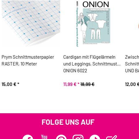
Prym Schnittmusterpapier
Cardigan mit Flügelärmeln
Zwisc
RASTER, 10 Meter
und Leggings, Schnittmuster
Schni
ONION 6022
UND B
15,00 €
*
11,99 €
*
18,99 €
12,00 
FOLGE UNS AUF