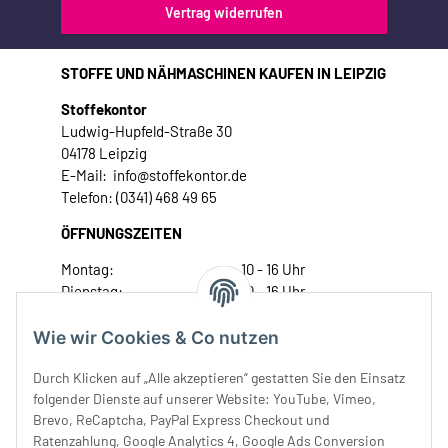
Vertrag widerrufen
STOFFE UND NÄHMASCHINEN KAUFEN IN LEIPZIG
Stoffekontor
Ludwig-Hupfeld-Straße 30
04178 Leipzig
E-Mail: info@stoffekontor.de
Telefon: (0341) 468 49 65
ÖFFNUNGSZEITEN
Montag:
10 - 16 Uhr
Dienstag:
10 - 16 Uhr
Mittwoch:
10 - 18 Uhr
Donnerstag:
10 - 18 Uhr
Wie wir Cookies & Co nutzen
Freitag:
10 - 18 Uhr
Durch Klicken auf „Alle akzeptieren“ gestatten Sie den Einsatz
Samstag:
10 - 14 Uhr
folgender Dienste auf unserer Website: YouTube, Vimeo,
Unser Service
Brevo, ReCaptcha, PayPal Express Checkout und
Ratenzahlung, Google Analytics 4, Google Ads Conversion