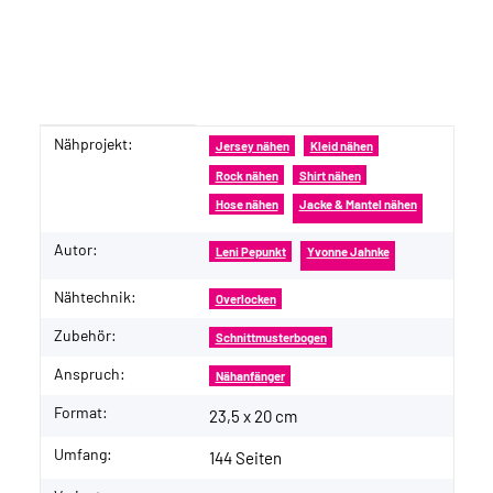
Nähprojekt:
Produkteigenschaft
Wert
Jersey nähen
Kleid nähen
Rock nähen
Shirt nähen
Hose nähen
Jacke & Mantel nähen
Autor:
Leni Pepunkt
Yvonne Jahnke
Nähtechnik:
Overlocken
Zubehör:
Schnittmusterbogen
Anspruch:
Nähanfänger
Format:
23,5 x 20 cm
Umfang:
144 Seiten