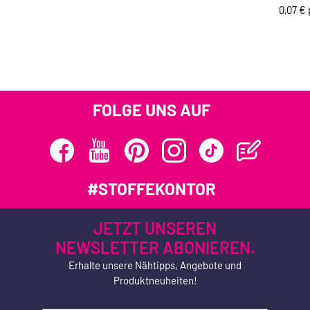
0,07 € 
FOLGE UNS AUF
#STOFFEKONTOR
JETZT UNSEREN
NEWSLETTER ABONIEREN.
Erhalte unsere Nähtipps, Angebote und
Produktneuheiten!