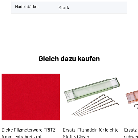
Nadelstärke:
Stark
Gleich dazu kaufen
Dicke Filzmeterware FRITZ,
Ersatz-Filznadeln für leichte
Ersatz-
4 mm, extrabreit, rot
Stoffe, Clover
schwer