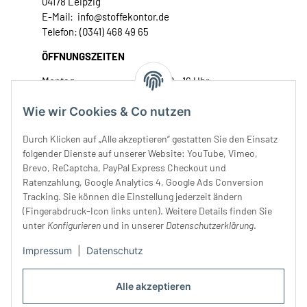
04178 Leipzig
E-Mail: info@stoffekontor.de
Telefon: (0341) 468 49 65
ÖFFNUNGSZEITEN
Montag:
10 - 16 Uhr
Dienstag:
10 - 16 Uhr
Wie wir Cookies & Co nutzen
Mittwoch:
10 - 18 Uhr
Donnerstag:
10 - 18 Uhr
Durch Klicken auf „Alle akzeptieren“ gestatten Sie den Einsatz
Freitag:
10 - 18 Uhr
folgender Dienste auf unserer Website: YouTube, Vimeo,
Samstag:
10 - 14 Uhr
Brevo, ReCaptcha, PayPal Express Checkout und
Unser Service
Ratenzahlung, Google Analytics 4, Google Ads Conversion
Tracking. Sie können die Einstellung jederzeit ändern
(Fingerabdruck-Icon links unten). Weitere Details finden Sie
Rechtliches
unter
Konfigurieren
und in unserer
Datenschutzerklärung
.
Impressum
|
Datenschutz
Alle akzeptieren