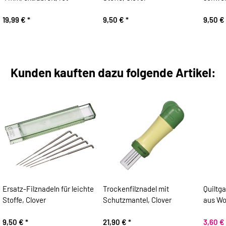
19,99 €
*
9,50 €
*
9,50 €
Kunden kauften dazu folgende Artikel:
Ersatz-Filznadeln für leichte
Trockenfilznadel mit
Quiltg
Stoffe, Clover
Schutzmantel, Clover
9,50 €
*
21,90 €
*
3,60 €