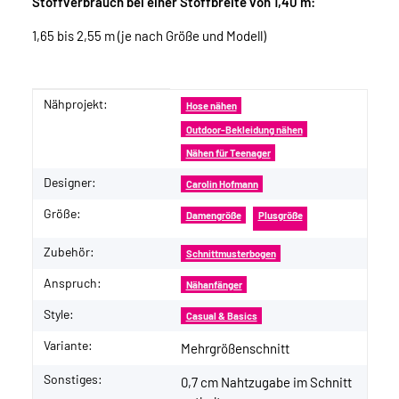
Stoffverbrauch bei einer Stoffbreite von 1,40 m:
1,65 bis 2,55 m (je nach Größe und Modell)
Nähprojekt:
Produkteigenschaft
Wert
Hose nähen
Outdoor-Bekleidung nähen
Nähen für Teenager
Designer:
Carolin Hofmann
Größe:
Damengröße
Plusgröße
Zubehör:
Schnittmusterbogen
Anspruch:
Nähanfänger
Style:
Casual & Basics
Variante:
Mehrgrößenschnitt
Sonstiges:
0,7 cm Nahtzugabe im Schnitt