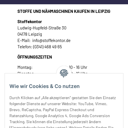
STOFFE UND NÄHMASCHINEN KAUFEN IN LEIPZIG
Stoffekontor
Ludwig-Hupfeld-Straße 30
04178 Leipzig
E-Mail: info@stoffekontor.de
Telefon: (0341) 468 49 65
ÖFFNUNGSZEITEN
Montag:
10 - 16 Uhr
Dienstag:
10 - 16 Uhr
Mittwoch:
10 - 18 Uhr
Wie wir Cookies & Co nutzen
Donnerstag:
10 - 18 Uhr
Freitag:
10 - 18 Uhr
Durch Klicken auf „Alle akzeptieren“ gestatten Sie den Einsatz
Samstag:
10 - 14 Uhr
folgender Dienste auf unserer Website: YouTube, Vimeo,
Unser Service
Brevo, ReCaptcha, PayPal Express Checkout und
Ratenzahlung, Google Analytics 4, Google Ads Conversion
Tracking. Sie können die Einstellung jederzeit ändern
Rechtliches
(Fingerabdruck-Icon links unten). Weitere Details finden Sie