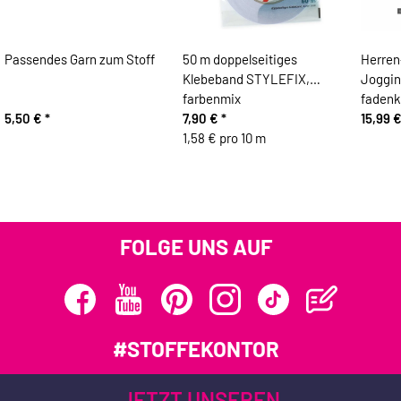
Passendes Garn zum Stoff
50 m doppelseitiges
Herren
Klebeband STYLEFIX,
Joggin
farbenmix
fadenk
5,50 €
*
7,90 €
*
15,99 
1,58 € pro 10 m
FOLGE UNS AUF
#STOFFEKONTOR
JETZT UNSEREN