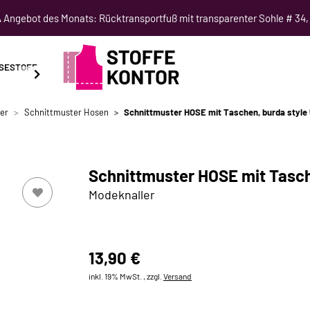
Angebot des Monats: Rücktransportfuß mit transparenter Sohle # 34,
SESTOFF
SCHNITTMUSTER
NÄHKURSE
SALE
er
Schnittmuster Hosen
Schnittmuster HOSE mit Taschen, burda style
Schnittmuster HOSE mit Tasch
Modeknaller
13,90 €
inkl. 19% MwSt. , zzgl.
Versand