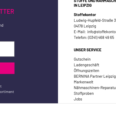
STOFFE UND NÄHMASCH
IN LEIPZIG
TTER
Stoffekontor
Ludwig-Hupfeld-Straße 
nd
04178 Leipzig
E-Mail: info@stoffekonto
Telefon: (0341) 468 49 65
UNSER SERVICE
Gutschein
Ladengeschäft
Öffnungszeiten
BERNINA Partner Leipzig
Markenwelt
t
Nähmaschinen-Reparatu
sortiment
Stoffproben
Jobs
Kontakt