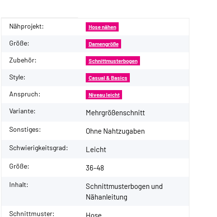
Nähprojekt:
Produkteigenschaft
Wert
Hose nähen
Größe:
Damengröße
Zubehör:
Schnittmusterbogen
Style:
Casual & Basics
Anspruch:
Niveau leicht
Variante:
Mehrgrößenschnitt
Sonstiges:
Ohne Nahtzugaben
Schwierigkeitsgrad:
Leicht
Größe:
36-48
Inhalt:
Schnittmusterbogen und
Nähanleitung
Schnittmuster:
Hose