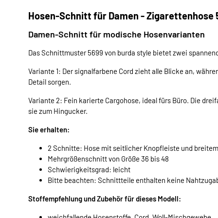
Hosen-Schnitt für Damen - Zigarettenhose 
Damen-Schnitt für modische Hosenvarianten
Das Schnittmuster 5699 von burda style bietet zwei spanne
Variante 1: Der signalfarbene Cord zieht alle Blicke an, währen
Detail sorgen.
Variante 2: Fein karierte Cargohose, ideal fürs Büro. Die d
sie zum Hingucker.
Sie erhalten:
2 Schnitte: Hose mit seitlicher Knopfleiste und breit
Mehrgrößenschnitt von Größe 36 bis 48
Schwierigkeitsgrad: leicht
Bitte beachten: Schnittteile enthalten keine Nahtzuga
Stoffempfehlung und Zubehör für dieses Modell:
weichfallende Hosenstoffe, Cord, Woll-Mischgewebe