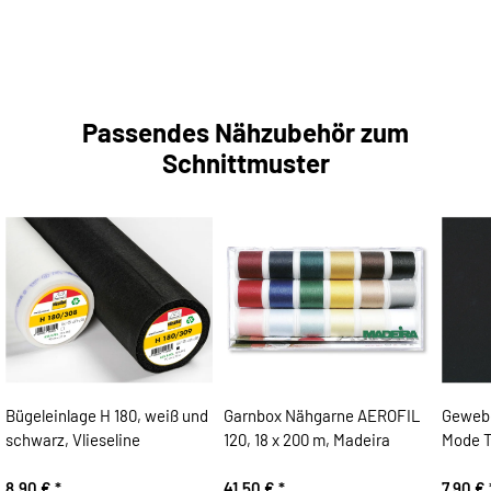
Passendes Nähzubehör zum
Schnittmuster
Bügeleinlage H 180, weiß und
Garnbox Nähgarne AEROFIL
Gewebe
schwarz, Vlieseline
120, 18 x 200 m, Madeira
Mode 
8,90 €
*
41,50 €
*
7,90 €