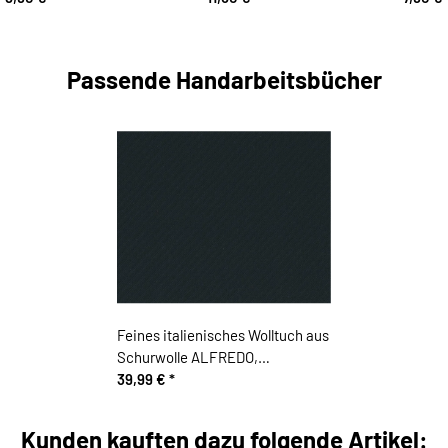
Passende Handarbeitsbücher
Feines italienisches Wolltuch aus
Schurwolle ALFREDO,
Diagonalstreifen, dunkles
39,99 €
*
nachtblau
Kunden kauften dazu folgende Artikel: