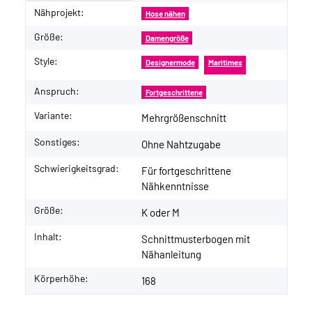
Nähprojekt:
Produkteigenschaft
Wert
Hose nähen
Größe:
Damengröße
Style:
Designermode
Maritimes
Anspruch:
Fortgeschrittene
Variante:
Mehrgrößenschnitt
Sonstiges:
Ohne Nahtzugabe
Schwierigkeitsgrad:
Für fortgeschrittene
Nähkenntnisse
Größe:
K oder M
Inhalt:
Schnittmusterbogen mit
Nähanleitung
Körperhöhe:
168