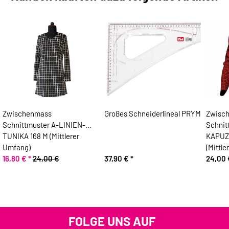
Zwischenmass
Großes Schneiderlineal PRYM
Zwisc
Schnittmuster A-LINIEN-
Schnit
TUNIKA 168 M (Mittlerer
KAPUZ
Umfang)
(Mittle
16,80 €
*
24,00 €
37,90 €
*
24,00
FOLGE UNS AUF