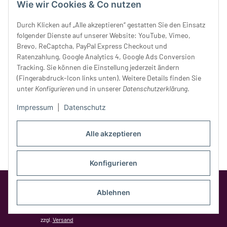
Wie wir Cookies & Co nutzen
Donnerstag:
10 - 18 Uhr
Freitag:
10 - 18 Uhr
Durch Klicken auf „Alle akzeptieren“ gestatten Sie den Einsatz
Samstag:
10 - 14 Uhr
folgender Dienste auf unserer Website: YouTube, Vimeo,
Brevo, ReCaptcha, PayPal Express Checkout und
Unser Service
Ratenzahlung, Google Analytics 4, Google Ads Conversion
Tracking. Sie können die Einstellung jederzeit ändern
Rechtliches
(Fingerabdruck-Icon links unten). Weitere Details finden Sie
unter
Konfigurieren
und in unserer
Datenschutzerklärung
.
Impressum
|
Datenschutz
Alle akzeptieren
Konfigurieren
Google Analytics deaktivieren
Status:
Ablehnen
Opt-Out-Cookie ist nicht gesetzt
(Tracking aktiv)
* Alle Preise inkl. gesetzlicher MwSt.,
zzgl.
Versand