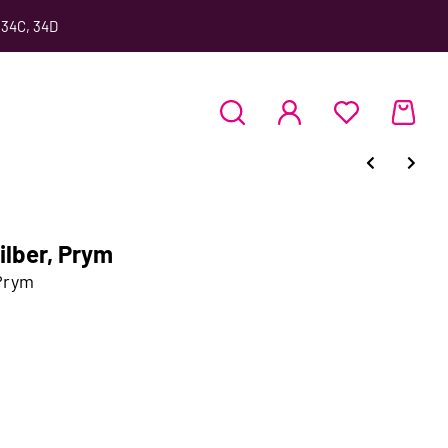
 34C, 34D
ilber, Prym
 Prym