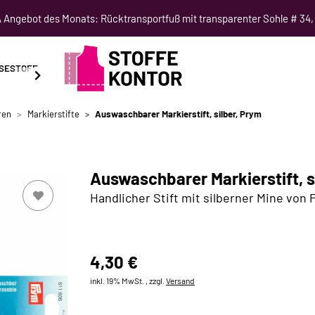
Angebot des Monats: Rücktransportfuß mit transparenter Sohle # 34,
SESTOFF
SCHNITTMUSTER
NÄHKURSE
SALE
ren
Markierstifte
Auswaschbarer Markierstift, silber, Prym
Auswaschbarer Markierstift, s
Handlicher Stift mit silberner Mine von
4,30 €
inkl. 19% MwSt. , zzgl.
Versand