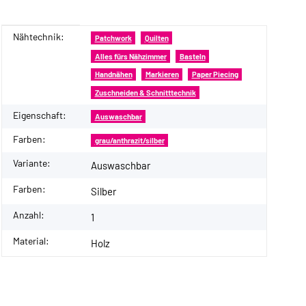
Nähtechnik:
Produkteigenschaft
Wert
Patchwork
Quilten
Alles fürs Nähzimmer
Basteln
Handnähen
Markieren
Paper Piecing
Zuschneiden & Schnitttechnik
Eigenschaft:
Auswaschbar
Farben:
grau/anthrazit/silber
Variante:
Auswaschbar
Farben:
Silber
Anzahl:
1
Material:
Holz